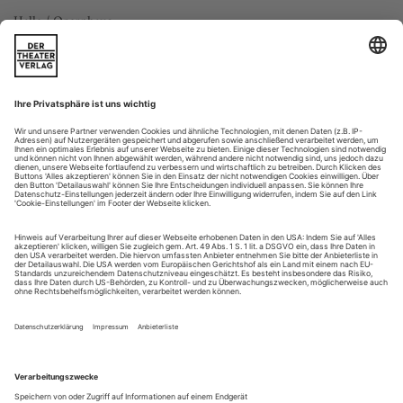
Halle / Opernhaus
Er war ein bisschen aus der Zeit gefallen, als er kurz nach
«Pelléas et Mélisande» und wenige Jahre vor «Salomé» mit
einem Melodramma im Stil des 19. Jahrhunderts herauskam:
Francesco Cileas «Adriana Lecouvreur», 1902 an der
Mailänder Scala mit Angelica Pandolfini und Enrico Caruso
uraufgeführt, geriet zum großen Schwanengesang der alten
Oper. Eine historische...
Wachsfigurenkabinett
Verdi: Stiffelio
Venedig / Teatro La Fenice
Ehebruch und Scheidung, ein verheirateter evangelischer
Pastor und seine Gemeinde, ein en detail nachgestellter
protestantischer Gottesdienst: Man könnte meinen, das sei
mehr, als ein italienisches Opernpublikum um 1850 vertragen