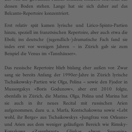
dessen Boden stehen. Lange hat sie sich daher auf das
Belcanto-Repertoire konzentriert.
Erst relativ spät kamen lyrische und Lirico-Spinto-Partien
hinzu, speziell im französischen Repertoire, aber auch etwa die
Eboli; ins deutsche (jugendlich-)dramatische Fach fand sie
indes erst vor wenigen Jahren – in Zürich gab sie zum
Beispiel die Venus im «Tannhäuser».
Das russische Repertoire blieb bislang eher außen vor. Zwar
sang sie bereits Anfang der 1990er-Jahre in Zürich lyrische
Tschaikowsky-Partien wie Olga, Polina – sowie den Fjodor in
Mussorgskys «Boris Godunow», aber erst 2010 folgte,
ebenfalls in Zürich, die Marina. Olga, Polina und Marina hat
sie auch in ihr neues Recital mit russischen Arien
aufgenommen, dazu u. a. Marfa, Kontschakowna sowie «Lebt
wohl, ihr Berge» aus Tschaikowskys «Jungfrau von Orleans»
und Arien aus dem weniger geläufigen Bereich wie Rimsky-
Korsakows «Zarenbraut», Glinkas «Iwan Sussanin»,