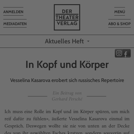
Toggle
Toggle
ANMELDEN
MENÜ
navigation
navigatio
MEDIADATEN
ABO & SHOP
Aktuelles Heft
In Kopf und Körper
Vesselina Kasarova erobert sich russisches Repertoire
Ein Beitrag von
Gerhard Persché
Ich muss eine Rolle im Kopf und im Körper spüren, um mich
reif dafür zu fühlen», äußerte Vesselina Kasarova einmal im
Gespräch. Deswegen wollte sie nie von unten an der Decke
des von ihr gewählten Faches kratzen, sondern souverän auf