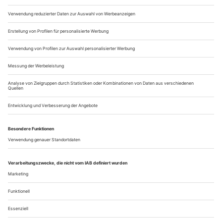
konnte, von der Zensur ganz zu schweigen. Tatsächlich
wurde Verdis «Stiffelio» im damals österreichisch regierten
Triest und Venedig nach...
Multiple Ströme
Sebastian Baumgarten und Gabriel Feltz spiegeln Wolfgang Rihms
«Hamletmaschine» an der Zürcher Oper geschichtstief in die
Gegenwart
Europa hat ausgedient. Die blaue Sternenflagge taugt nur
mehr als Tischtuch, als Unterlage für fettige Pommes und ein
Sixpack Bier. Hamlet und Ophelia sitzen, mampfen und
würgen. Zu sagen haben sie sich nichts, das Angebot von
früher – «Lass mich dein Herz essen, Ophelia» – interessiert
nicht mehr. Die Geschichte: ein Schlachtfeld. Der Mensch:
verloren in Trümmern....
Über uns
Kontakt
Kritikerumfrage
Newsletter
Mediadaten
Datenschutz
Impressum
AGB