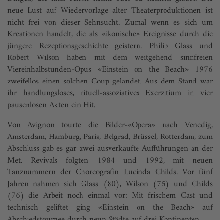
neue Lust auf Wiedervorlage alter Theaterproduktionen ist
nicht frei von dieser Sehnsucht. Zumal wenn es sich um
Kreationen handelt, die als «ikonische» Ereignisse durch die
jüngere Rezeptionsgeschichte geistern. Philip Glass und
Robert Wilson haben mit dem weitgehend sinnfreien
Viereinhalbstunden-Opus «Einstein on the Beach» 1976
zweifellos einen solchen Coup gelandet. Aus dem Stand war
ihr handlungsloses, rituell-assoziatives Exerzitium in vier
pausenlosen Akten ein Hit.
Von Avignon tourte die Bilder-«Opera» nach Venedig,
Amsterdam, Hamburg, Paris, Belgrad, Brüssel, Rotterdam, zum
Abschluss gab es gar zwei ausverkaufte Aufführungen an der
Met. Revivals folgten 1984 und 1992, mit neuen
Tanznummern der Choreografin Lucinda Childs. Vor fünf
Jahren nahmen sich Glass (80), Wilson (75) und Childs
(76) die Arbeit noch einmal vor: Mit frischem Cast und
technisch geliftet ging «Einstein on the Beach» auf
Abschiedstournee durch neun Städte auf drei Kontinenten.