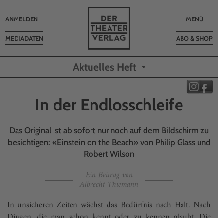
Toggle
Toggle
ANMELDEN
MENÜ
navigation
navigatio
MEDIADATEN
ABO & SHOP
Aktuelles Heft
In der Endlosschleife
Das Original ist ab sofort nur noch auf dem Bildschirm zu
besichtigen: «Einstein on the Beach» von Philip Glass und
Robert Wilson
Ein Beitrag von
Albrecht Thiemann
In unsicheren Zeiten wächst das Bedürfnis nach Halt. Nach
Dingen, die man schon kennt oder zu kennen glaubt. Die