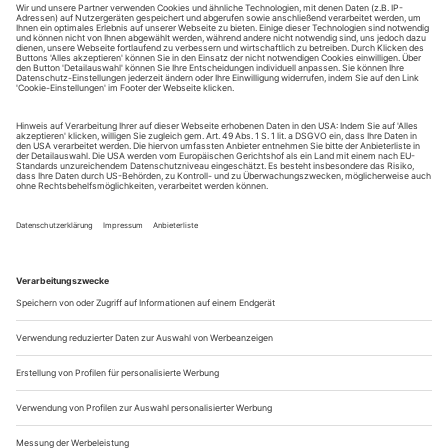
14.04. – 11.00 Uhr
Joseph Haydn - Die sieben letzten Worte unseres
Erlösers am Kreuze
16.04. – 20.15 Uhr
Verdi: La forza del destino
Aufzeichnung bei den Münchner Opernfestspielen 2014
17.04. – 11.00 Uhr
Julian Rachlin spielt Tschaikowsky
Violinkonzert D-Dur op. 35
30.04. – 20.15 Uhr
Rudolf...
Mächtig ohnmächtig
Alexander Joel und David Hermann entdecken an der Opera