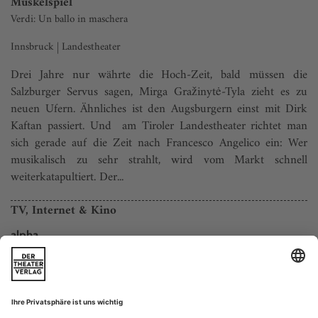
Muskelspiel
Verdi: Un ballo in maschera
Innsbruck | Landestheater
Drei Jahre nur währte die Hoch-Zeit, bald müssen die
Salzburger Servus sagen, Mirga Gražinytė-Tyla zieht es zu
neuen Ufern. Ähnliches ist den Augsburgern einst mit Dirk
Kaftan passiert. Und am Tiroler Landestheater richtet man
sich gerade auf die Zeit nach Francesco Angelico ein: Wer
musikalisch zu sehr strahlt, wird vom Markt schnell
weiterkatapultiert. Der...
TV, Internet & Kino
alpha
02.04. – 20.15 Uhr
Mariss Jansons dirigiert Bruckner
Symphonie Nr. 9 d-Moll