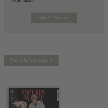
sofort nutzen
Digital-Abo testen
Zum Inhaltsverzeichnis