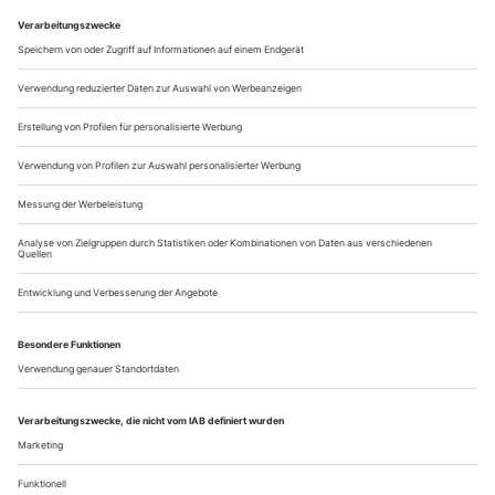
prachtverliebt und doch geschmackvoll, riesig für seine Zeit
und zugleich intim, leuchtend in Blau und Gold und
dennoch aus Holz, Zeichen höfischer Eitelkeiten wie des
Bewusstseins für Vergänglichkeit – das ist das Markgräfliche
Opernhaus in Bayreuth. Es war der 1748 von Markgräfin
Wilhelmine eröffnete...
Sommernachtstraum
Fabrice Bollons Kammerversion von Janáčeks «Schlauem Füchslein»
überzeugt auf ganzer Linie
Märchen oder nicht, das ist hier wohl kaum die Frage.
Natürlich ist Leoš Janáčeks am 6. November 1924 im
Nationaltheater Brünn (heute Brno) uraufgeführte Oper
«Příhody lišky Bystroušky», die im Deutschen unter dem
nicht eben elegant übersetzten Titel «Das schlaue Füchslein»
auf die Bühnen gelangt, ein solches; ein Sommernachtstraum
à la Shakespeare (nur mit...