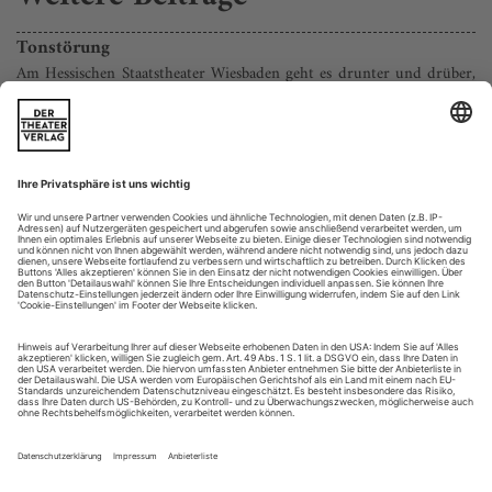
Tonstörung
Am Hessischen Staatstheater Wiesbaden geht es drunter und drüber,
im Fokus steht der geschäftsführende Direktor Holger von Berg
Das Bild besaß Symbolcharakter: Während der Ouvertüre zu
Richard Wagners romantischer Oper «Lohengrin», die im
Graben des Hessischen Staatstheaters bei der (szenisch leider
völlig missglückten) Premiere ohnehin eher nach
Verkrampfung als nach Verklärung klang, klemmte es
irgendwo in der Soffitte und blieb das riesige schwarze
Stofftuch zwischen Himmel und Erde...
Kabale und Triebe
Das Bayreuth Baroque Opera Festival punktet mit Händels «Flavio»
und Monteverdis «L’Orfeo» sowie herausragenden Sängerinnen und
Sängern
Einer der besterhaltenen Theaterbauten des 18. Jahrhunderts,