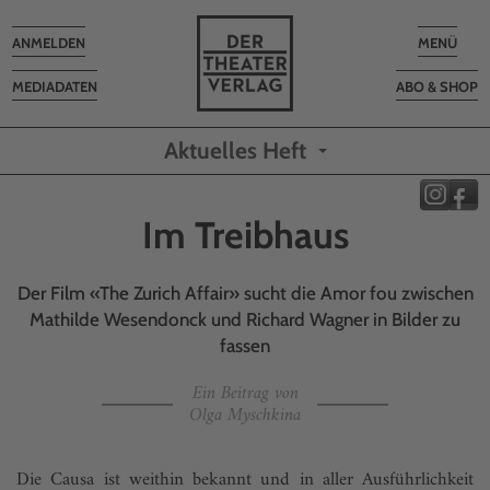
Toggle
Toggle
ANMELDEN
MENÜ
navigation
navigatio
MEDIADATEN
ABO & SHOP
Aktuelles Heft
Im Treibhaus
Der Film «The Zurich Affair» sucht die Amor fou zwischen
Mathilde Wesendonck und Richard Wagner in Bilder zu
fassen
Ein Beitrag von
Olga Myschkina
Die Causa ist weithin bekannt und in aller Ausführlichkeit