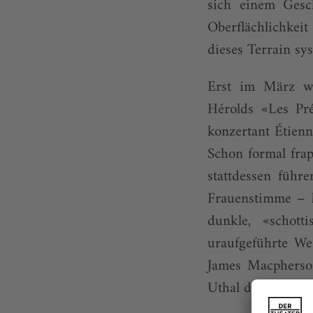
sich einem Gesc
Oberflächlichkeit
dieses Terrain sy
Erst im März w
Hérolds «Les Pré
konzertant Étien
Schon formal frap
stattdessen führ
Frauenstimme – M
dunkle, «schot
uraufgeführte We
James Macpherso
Uthal das Land ihr