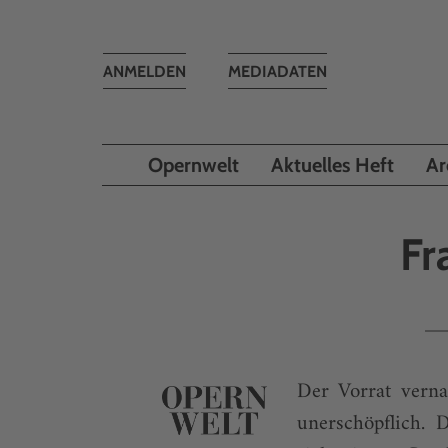
Toggle
ANMELDEN
MEDIADATEN
navigation
Opernwelt
Aktuelles Heft
Ar
Fr
Der Vorrat verna
unerschöpflich.