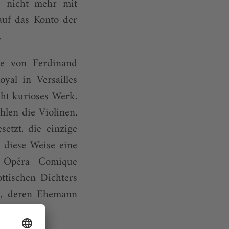
e nicht mehr mit
 auf das Konto der
.
e von Ferdinand
yal in Versailles
ht kurioses Werk.
hlen die Violinen,
etzt, die einzige
 diese Weise eine
r Opéra Comique
ttischen Dichters
s, deren Ehemann
...