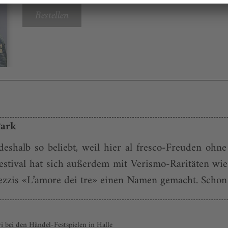
Bestellen
Park
eshalb so beliebt, weil hier al fresco-Freuden oh
tival hat sich außerdem mit Verismo-Raritäten wie 
is «L’amore dei tre» einen Namen gemacht. Schon let
 bei den Händel-Festspielen in Halle