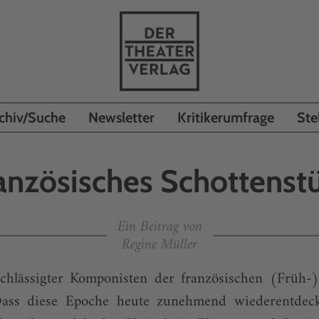
chiv/Suche
Newsletter
Kritikerumfrage
Ste
anzösisches Schottenst
Ein Beitrag von
Regine Müller
chlässigter Komponisten der französischen (Früh-
 Dass diese Epoche heute zunehmend wiederentdeck