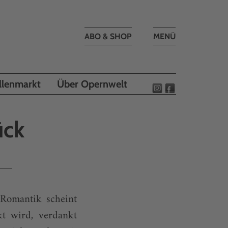
Toggle
ABO & SHOP
MENÜ
navigation
llenmarkt
Über Opernwelt
ück
)Romantik scheint
t wird, verdankt