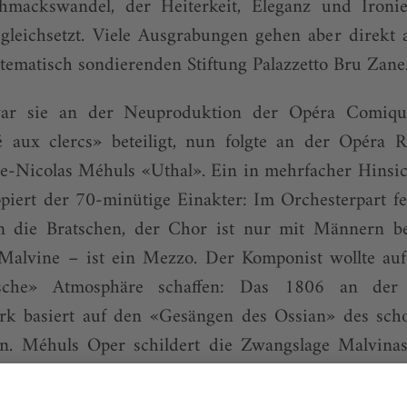
hmackswandel, der Heiterkeit, Eleganz und Ironi
 gleichsetzt. Viele Ausgrabungen gehen aber direkt
stematisch sondierenden Stiftung Palazzetto Bru Zane
ar sie an der Neuproduktion der Opéra Comiqu
 aux clercs» beteiligt, nun folgte an der Opéra Ro
ne-Nicolas Méhuls «Uthal». Ein in mehrfacher Hinsic
piert der 70-minütige Einakter: Im Orchesterpart fe
en die Bratschen, der Chor ist nur mit Männern bes
alvine – ist ein Mezzo. Der Komponist wollte auf
tische» Atmosphäre schaffen: Das 1806 an de
rk basiert auf den «Gesängen des Ossian» des scho
n. Méhuls Oper schildert die Zwangslage Malvina
es Vaters Larmor besetzt hat. Sie versucht, den Krieg 