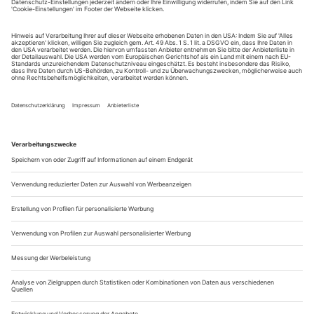
Liebespaare in blühenden Büschen
Die Potsdamer Musikfestspiele tauchen ein in «Musik und Gärten» –
zum Beispiel mit der ersten amerikanischen Oper, «La púrpura de la
rosa» aus Peru
War der Königlich Preußische Gartenarchitekt Peter Joseph
Lenné ein verkappter Bühnenbildner? Auf diesen Gedanken
kann kommen, wer die Musikfestspiele Potsdam Sanssouci
besucht. Bevor man eine der im Schlosspark verstreuten
Aufführungsstätten erreicht, nimmt das Auge herrliche
Kulissenwechsel wahr: Hier eröffnen die raffiniert
geschwungenen Pfade den Blick auf ein...
Geisterstunde in der Psychiatrie
Prokofjew: Der feurige Engel
Düsseldorf / Deutsche Oper am Rhein
Sergej Prokofjew, der belesene Russe und