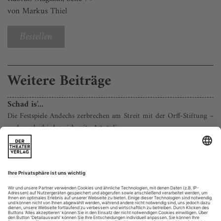
von Markus Thiel
Bestellen
Weitere Beiträge
Schad is'...
Die Festspiele Andechs zerbrechen am Streit mit der Orff-Stiftung –
und verabschieden sich mit «Astutuli»
Dieser Geist durchwehte ja nicht nur Cosimas Bayreuth. Ein
Eishauch, der das Werk einfrieren lässt, das doch nie nur
Niederschrift ist, sondern dank sich immer
weiterentwickelnde Realisierungen als Gegenwart existieren
muss. Veränderungen, andere Sichtweisen – alles Teufelszeug.
Wagner, Brecht, lange ließe sich die Reihe der Schöpfer und
ihrer orthodoxen Gralshüter...