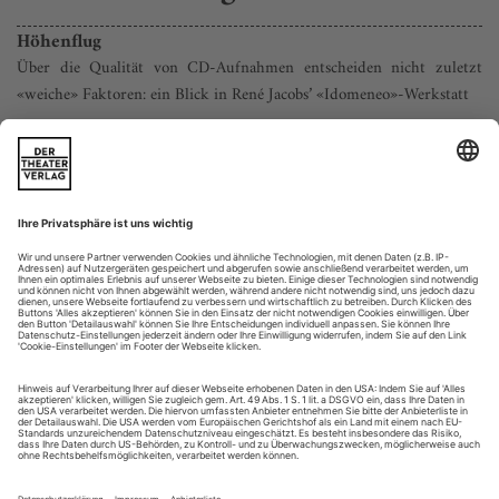
Höhenflug
Über die Qualität von CD-Aufnahmen entscheiden nicht zuletzt
«weiche» Faktoren: ein Blick in René Jacobs’ «Idomeneo»-Werkstatt
Manchmal hilft es, wenn man sich der Hauptsache auf
Nebenwegen nähert. Die Hauptsache ist: Wieder einmal hat
René Jacobs aus Sicht der «Opernwelt»-Kritiker Maßstäbe
gesetzt – diesmal mit einer Aufnahme des «Idomeneo», die
eine vollständige Rekonstruktion der von Mozart für die
Münchner Uraufführung 1781 geschriebenen, während der
Proben jedoch (vor allem im dritten...
«Entweder man hat’s oder man hat’s nicht»
José van Dam über Eigensinn und Idealismus, die französische
Vokalschule, die Zusammenarbeit mit Karajan
und Probleme mit dem Gesangsnachwuchs
Herr van Dam, 2010 werden Sie sich nach einem halben