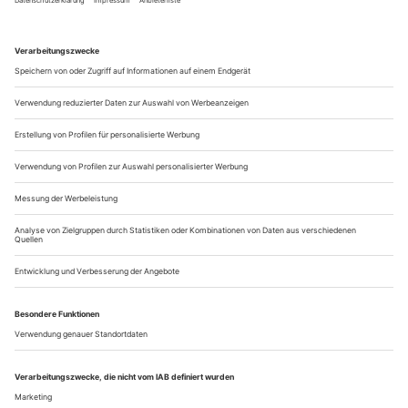
Jahrhundert von der Opernbühne verabschieden. Wollten Sie
eigentlich jemals etwas anderes werden als Sänger?
Nie, für mich war dieser Weg immer selbstverständlich. Das
hat sicher damit zu tun, dass ich schon als Kind aufgetreten
bin – ich war immer Solist. Ein Freund meiner Eltern brachte
mich zu einem...
Die Welt ist anders
Ein «Opernwelt»-Gespräch mit Karen Stone (Magdeburg), André
Bücker (Dessau) und Karl-Heinz Steffens (Halle)
Auf der Spielzeitbroschüre 2009/10 des Theaters Magdeburg
heißt es in großen Lettern: «Wir sind Thema». Wenn man
durch Halle, Magdeburg und Dessau geht, drängt sich
allerdings keineswegs der
Eindruck auf, dass Musiktheater Stadtgespräch ist. Muss man
es nicht erst zu einem Thema machen?
Karen Stone: Das ist sicher wahr, aber in letzter Zeit ist das
Publikum in...