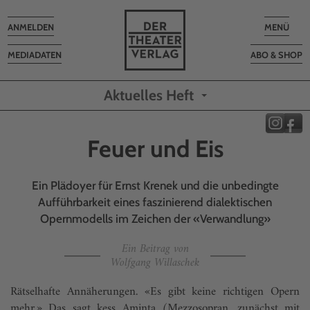
Toggle
Toggle
ANMELDEN
MENÜ
navigation
navigatio
MEDIADATEN
ABO & SHOP
Aktuelles Heft
Feuer und Eis
Ein Plädoyer für Ernst Krenek und die unbedingte
Aufführbarkeit eines faszinierend dialektischen
Opernmodells im Zeichen der «Verwandlung»
Ein Beitrag von
Wolfgang Willaschek
Rätselhafte Annäherungen. «Es gibt keine richtigen Opern
mehr.» Das sagt kess Aminta (Mezzosopran, zunächst mit