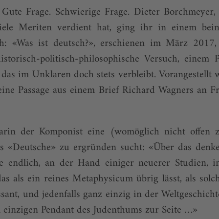
 Gute Frage. Schwierige Frage. Dieter Borchmeyer, 
ele Meriten verdient hat, ging ihr in einem bei
h: «Was ist deutsch?», erschienen im März 2017, 
historisch-politisch-philosophische Versuch, einem
as im Unklaren doch stets verbleibt. Vorangestellt
eine Passage aus einem Brief Richard Wagners an Fr
arin der Komponist eine (womöglich nicht offen z
as «Deutsche» zu ergründen sucht: «Über das
denk
e endlich, an der Hand einiger neuerer Studien, i
 das
als ein reines Metaphysicum übrig lässt, als solc
sant, und jedenfalls ganz einzig in der Weltgeschicht
em einzigen Pendant des Judenthums zur Seite …»