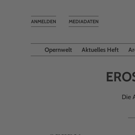
Toggle
ANMELDEN
MEDIADATEN
navigation
Opernwelt
Aktuelles Heft
Ar
ERO
Die 