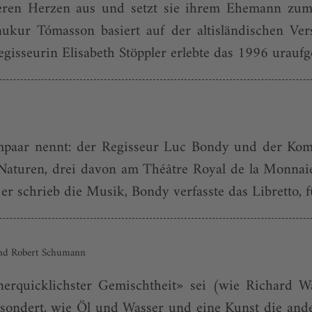
 deren Herzen aus und setzt sie ihrem Ehemann zu
ukur Tómasson basiert auf der altisländischen Ve
gisseurin Elisabeth Stöppler erlebte das 1996 uraufg
paar nennt: der Regisseur Luc Bondy und der Komp
n Naturen, drei davon am Théâtre Royal de la Monnai
r schrieb die Musik, Bondy verfasste das Libretto, f
 und Robert Schumann
rquicklichster Gemischtheit» sei (wie Richard W
ondert, wie Öl und Wasser und eine Kunst die ander