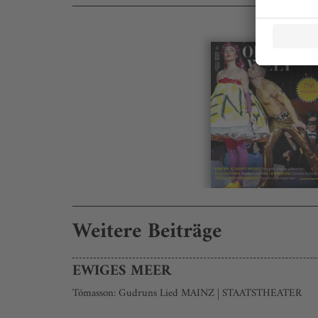
Weitere Beiträge
EWIGES MEER
Tómasson: Gudruns Lied MAINZ | STAATSTHEATER