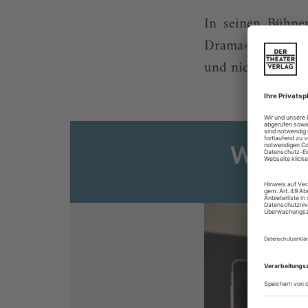
In seinen Bühnen
Drama» und «Das
und nicht ...
Weiter
Sie