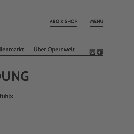
Toggle
ABO & SHOP
MENÜ
navigation
llenmarkt
Über Opernwelt
DUNG
fühl»