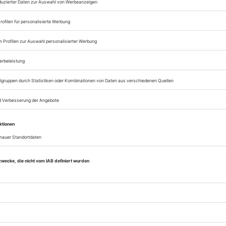
Zugang zum Onlinea
Opernwelt
Sie können alle Vorteile
sofort nutzen
Digital-Abo testen
eichnis