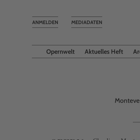
Toggle
ANMELDEN
MEDIADATEN
navigation
Opernwelt
Aktuelles Heft
Ar
Montever