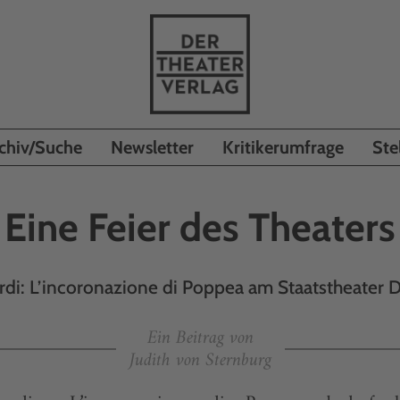
chiv/Suche
Newsletter
Kritikerumfrage
Ste
Eine Feier des Theaters
di: L’incoronazione di Poppea am Staatstheater 
Ein Beitrag von
Judith von Sternburg