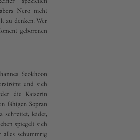
iner speziellen
habers Nero nicht
elt zu denken. Wer
Moment geborenen
ohannes Seokhoon
erströmt und sich
der die Kaiserin
n fähigen Sopran
schreitet, leidet,
Leben spiegelt sich
r alles schummrig