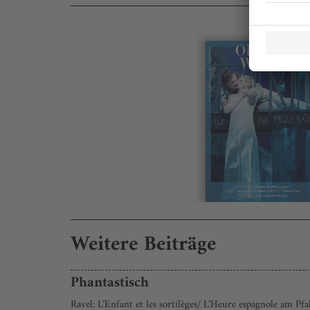
Weitere Beiträge
Phantastisch
Ravel: L’Enfant et les sortilèges/ L’Heure espagnole am Pfa