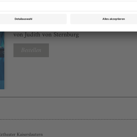
Opernwelt Juni 2026
Rubrik: Panorama, Seite 62
von Judith von Sternburg
Bestellen
lztheater Kaiserslautern