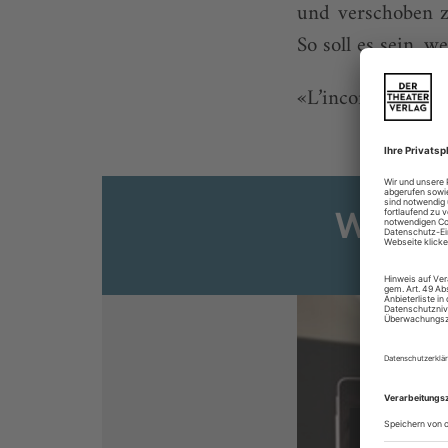
und verschoben z
So soll es sein, 
«L’incoronazione 
Weiter
Sie