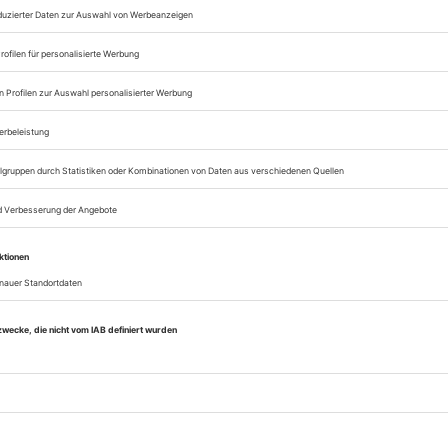
Zugang zum Onlinea
Opernwelt
Sie können alle Vorteile
sofort nutzen
Digital-Abo testen
eichnis