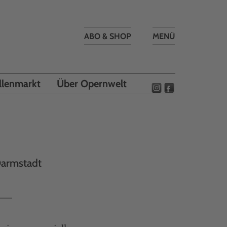
Toggle
ABO & SHOP
MENÜ
navigation
llenmarkt
Über Opernwelt
Darmstadt