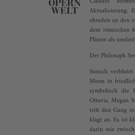
Claudio Montev
Aktualisierung. 
ohnehin an den ei
dem römischen K
Plänen als unelas
Der Philosoph Sen
Stoisch verblut
Moon in friedlic
symbolisch die 
Ottavia. Megan 
tritt den Gang in
klagt an. Es ist k
darin wie zwisch