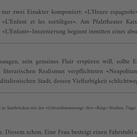
 nur zwei Einakter komponiert: «L’Heure espagnole
L’Enfant et les sortilèges». Am Pfalztheater Ka
«L’Enfant»-Inszenierung beginnt inmitten eines abs
augen, sein genuines Flair erspüren will, sollte 
 literarischen Realismus verpflichteten «Neapolita
italienischen Stadt, dessen Vielfarbigkeit schlichtweg 
in Saarbrücken mit der «Götterdämmerung» ihre «Ring»-Studien, Tiago R
 Diesem schon. Eine Frau besteigt einen Fahrstuhl u