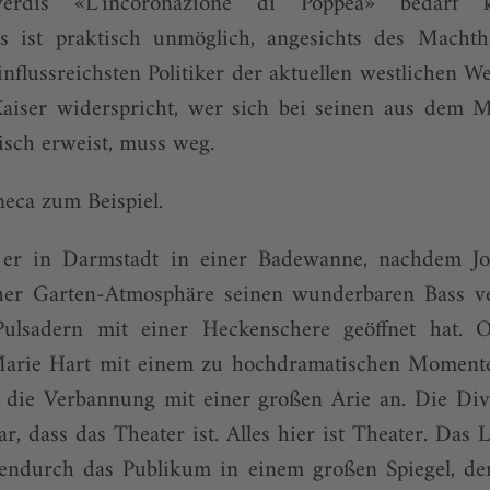
erdis «L’incoronazione di Poppea» bedarf ke
Es ist praktisch unmöglich, angesichts des Macht
nflussreichsten Politiker der aktuellen westlichen W
aiser widerspricht, wer sich bei seinen aus dem 
tisch erweist, muss weg.
eca zum Beispiel.
et er in Darmstadt in einer Badewanne, nachdem J
her Garten-Atmosphäre seinen wunderbaren Bass v
Pulsadern mit einer Heckenschere geöffnet hat. O
Marie Hart mit einem zu hochdramatischen Momente
 die Verbannung mit einer großen Arie an. Die Diva 
lar, dass das Theater ist. Alles hier ist Theater. Das 
endurch das Publikum in einem großen Spiegel, de