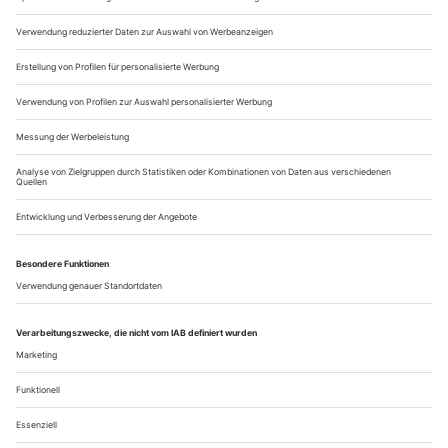
Idee eines Menschen in der Revolte. «Konzert» ist dieses Bild
überschrieben, und ein ebensolches steht nun auch in jenem
Raum des Badehauses im KZ Auschwitz an, der jedoch im
Theater...
Papiertheater, handgemacht
Düster und rätselhaft schön: Achim Freyer schenkt Gera in Wagners
«Fliegendem Holländer» seine gesamte künstlerische Phantasie
Neunzig Jahre alt ist der Maler und Regisseur Achim Freyer,
doch er hüpft in seinen Sneakers über die Bühne wie ein
Rumpelstilzchen. Der weiße Haarschopf wackelt, der Bart
zittert. Die einzige Sorge: dass er nicht doch noch über die
knöchelhohe Schwelle stolpert, die einmal quer über die
Bühne führt. Aber Freyer passt auf, hebt den Fuß
demonstrativ und erinnert...
Über uns
Kontakt
Kritikerumfrage
Newsletter
Mediadaten
Datenschutz
Impressum
AGB