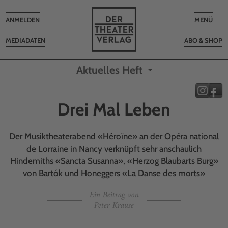
Toggle
Toggle
ANMELDEN
MENÜ
navigation
navigatio
MEDIADATEN
ABO & SHOP
Aktuelles Heft
Drei Mal Leben
Der Musiktheaterabend «Héroïne» an der Opéra national
de Lorraine in Nancy verknüpft sehr anschaulich
Hindemiths «Sancta Susanna», «Herzog Blaubarts Burg»
von Bartók und Honeggers «La Danse des morts»
Ein Beitrag von
Peter Krause