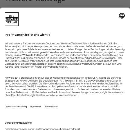
Ziemlich nah am Heute
Gluck: Iphigénie en Tauride an der Oper Antwerpen
Dunkel regiert. Wo leuchtet das Licht der Aufklärung, das
Gebot der optimistischen Denkungsart, es werde schon gut
werden, und sei es durch das Auftreten einer Diana ex
machina – nämlich gerade dann, wenn das Ungeheuerliche
wahr zu werden droht, die Opferung des geliebten Bruders
durch seine Schwester? Es geschieht aber nichts. Der
Gewaltherrscher wird mit einem...
Vergesst uns nie!
Das Theater Lübeck präsentiert Mieczysław Weinbergs «Passagierin»
– musikalisch bestechend konzis, szenisch voller Poesie
Der Titel des achten (und vor dem Epilog) letzten Bildes aus
Mieczysław Weinbergs Oper «Die Passagierin» verrät kaum,
welch gewaltige Peripetie in ihm steckt und wie viel von der