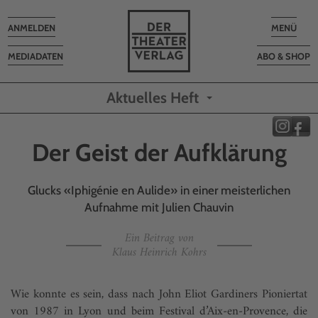
Toggle
Toggle
ANMELDEN
MENÜ
navigation
navigatio
MEDIADATEN
ABO & SHOP
Aktuelles Heft
Der Geist der Aufklärung
Glucks «Iphigénie en Aulide» in einer meisterlichen
Aufnahme mit Julien Chauvin
Ein Beitrag von
Klaus Heinrich Kohrs
Wie konnte es sein, dass nach John Eliot Gardiners Pioniertat
von 1987 in Lyon und beim Festival d’Aix-en-Provence, die