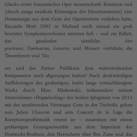
Glucks erster französischer Oper messerscharfe Konturen und
(durch einige rustikale Kürzungen der Divertissements) eine
Dramaturgie aus dem Geist der Opernreform verliehen hatte,
Riccardo Muti 2002 in Mailand noch einmal ein groß
besetztes Symphonieorchester antreten ließ – und ein Ballett,
das gnadenlos sämtliche
Airs
gracieuses
,
Tambourins
,
Gavottes
und
Menuets
vorführte, die
Tänzerinnen und Tän
zer und das Pariser Publikum dem widerstrebenden
Komponisten noch abgerungen hatten? Nach denkwürdigen
Aufführungen des großartigen, leider lange vernachlässigten
Werks durch Marc Minkowski, insbesondere seinem
Amsterdamer «Doppelschlag» der beiden Iphigénies von 2013
mit der anrührenden Véronique Gens in der Titelrolle, gehen
nun Julien Chauvin und sein Concert de la Loge die
Rezeptionsproblematik erneut an – zusammen mit einem
großartigen Gesangsensemble aus dem Imperium der
Dratwicki-Brothers, den Herrschern über Bru Zane und das