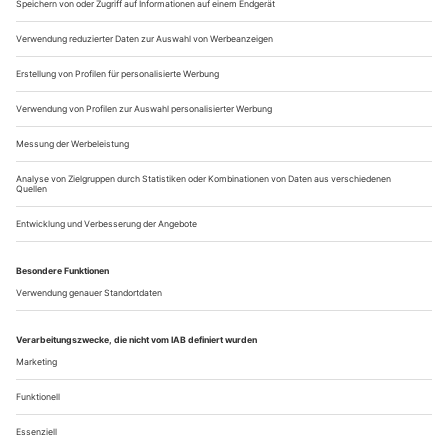
Idee eines Menschen in der Revolte. «Konzert» ist dieses Bild
überschrieben, und ein ebensolches steht nun auch in jenem
Raum des Badehauses im KZ Auschwitz an, der jedoch im
Theater...
Der Schrei nach Freiheit
Evgeny Titov deutet Wagners «Tannhäuser« in Graz als ein
Künstlerdrama par excellence
Entsetzlich! Scheußlich! Fluchenswert!» Das geladene
Publikum stiebt auseinander, der Eklat beim noblen
Sängerkrieg ist perfekt. Elisabeth ist zudem ganz außer sich,
ringt nach Contenance, will wie die anderen Damen nur noch
weg von hier, ist persönlich tief verletzt durch Tannhäuser,
den sie liebt. Der hat sich nach längerer Abwesenheit gleich
beim erstbesten...
Über uns
Kontakt
Kritikerumfrage
Newsletter
Mediadaten
Datenschutz
Impressum
AGB