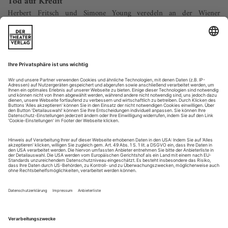
Tod auf Kredit
Herbert Fritsch und Simone Young veredeln an der Wiener
Staatsoper die Österreichische Erstaufführung von Kurtágs «Fin de
partie»
Man sieht es und staunt. Nell kann gehen. Zumindest am
Anfang dieses Abends, der vom Ende erzählt und wie man
sich darauf vorbereitet, wie man die Stufen vom Sein zum
Nichts herabschwebt, ohne schwindelig zu werden. In Frack
und weißem Hemd tritt also die Frau, die im Stück nach
einem Unfall keine Beine mehr hat, vor den Vorhang, lächelt
ins Publikum und singt mit...
Vergesst uns nie!
Das Theater Lübeck präsentiert Mieczysław Weinbergs «Passagierin»
– musikalisch bestechend konzis, szenisch voller Poesie
Der Titel des achten (und vor dem Epilog) letzten Bildes aus
Mieczysław Weinbergs Oper «Die Passagierin» verrät kaum,
welch gewaltige Peripetie in ihm steckt und wie viel von der