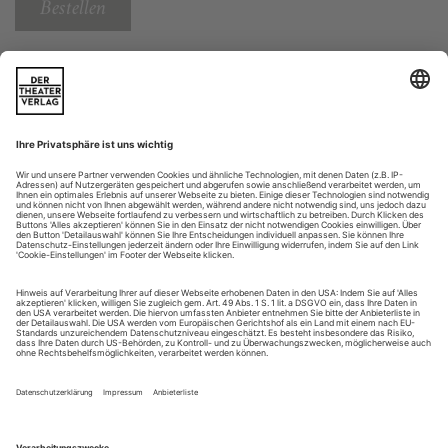
Bestellen
Weitere Beiträge
WENIGSTENS TRASH
Puccini: Tosca NEAPEL | TEATRO SAN CARLO
Hier hat die Abrissbirne gewaltig zugeschlagen! Opernregie-
Debütant Edoardo De Angelis – er kommt vom Film –
bemüht sich erst gar nicht, zu Beginn von Puccinis «Tosca»
einen schönen Nachbau der Kirche Sant’Andrea della Valle zu
zeigen (beziehungsweise von Mimmo Paladino errichten zu
lassen). Auf der großen Bühne des Teatro San Carlo in
Neapel sehen wir ein klotzartiges Gebilde, aus dem...
Editorial 6/22
Fangen wir mit der guten Nachricht an: Die Welt der Oper