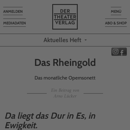
Toggle
Toggle
ANMELDEN
MENÜ
navigation
navigatio
MEDIADATEN
ABO & SHOP
Aktuelles Heft
Das Rheingold
Das monatliche Opernsonett
Ein Beitrag von
Arno Lücker
Da liegt das Dur in Es, in
Ewigkeit.