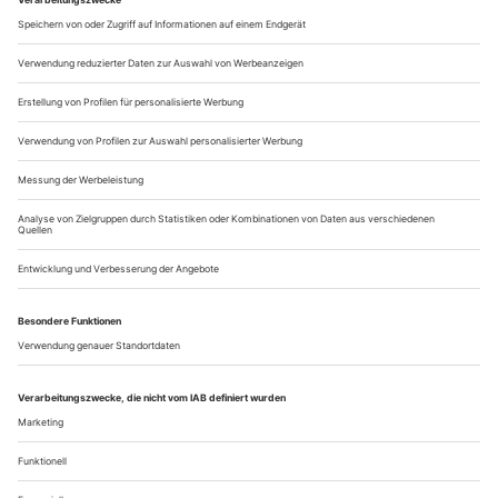
lebt. Und die «Opernwelt» ebenfalls. Die aktuelle Ausgabe ist
die Nummer 750 – zureichender Grund, um den regen
Austausch zwischen der musiktheatralen Kunst und der
(möglichst kunstvollen) Kunst-
betrachtung
zu feiern. Da
dieser Diskurs auch in unserem «Geschäft» alles ist, haben
wir einige Intendantinnen und Intendanten...
Himmelhöchstes Weltentrücken
Calixto Bieito watet in Wien durch «Tristan und Isolde»
Am Ende, als die Buhrufe über Calixto Bieito niedergingen
wie ein Platzregen, formte der spanische Regisseur mit den
Händen ein Herz in Richtung seiner Kritiker, so als wolle er
sagen: Das ist doch die Oper der alle Grenzen
überschreitenden Liebe: Wagners «Tristan und Isolde».
Direktor Bogdan Roščić hat dem Staatsopernpublikum, das
bei Neuinszenierungen generell zum Zürnen neigt, groß...
Über uns
Kontakt
Kritikerumfrage
Newsletter