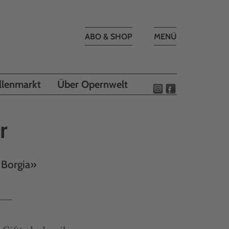
Toggle
ABO & SHOP
MENÜ
navigation
llenmarkt
Über Opernwelt
r
 Borgia»