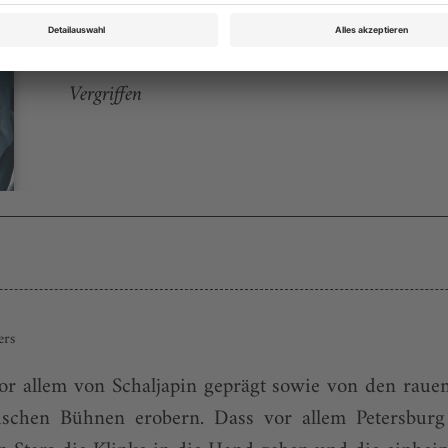
Rubrik: Magazin, Seite 24
von Claus Ambrosius
Vergriffen
ers
or allem von Schaljapin geprägt sowie von den rauen 
ischen Bühnen erobern. Dass vor allem Petersbur