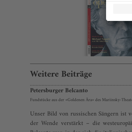
Weitere Beiträge
Petersburger Belcanto
Fundstücke aus der «Goldenen Ära» des Mariinsky-Theat
Unser Bild von russischen Sängern ist v
der Wende verstärkt – die westeuropä­