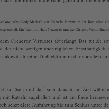
hen Stars die Klinke in die Hand gaben und die einheim
chostakowitschs «Lady Macbeth von Mzensk» kommt an der Komischen Ope
ionsprotokoll. Ein Team um Hans Neuenfels und der Dirigent Vassily Sinaisk
 dem Orchester Virtuoses abverlangt. Das tut sie so
nd der nicht weniger unerträglichen Ernsthaftigkeit 
ostakowitsch seine Titelheldin nur oder vor allem auf 
tsel zu lösen und darf sich danach am Ziel wähn
mit Rätseln zugeballert und ist am Ende keineswegs
och ächzt diese Aufführung bis zum Schluss unter der 