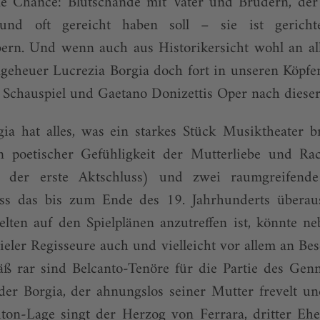
ne Chance: Blutschande mit Vater und Brüdern, der 
nd oft gereicht haben soll – sie ist gerichte
bern. Und wenn auch aus Historikersicht wohl an al
Ungeheuer Lucrezia Borgia doch fort in unseren Köpfen
Schauspiel und Gaetano Donizettis Oper nach dieser
ia hat alles, was ein starkes Stück Musiktheater br
n poetischer Gefühligkeit der Mutterliebe und Rac
 der erste Akt­schluss) und zwei raumgreifend
ass das bis zum Ende des 19. Jahrhunderts übera
lten auf den Spielplänen anzutreffen ist, könnte neb
ieler Regisseure auch und vielleicht vor allem an B
äß rar sind Belcanto-Tenöre für die Partie des Genn
der Borgia, der ahnungslos seiner Mutter frevelt u
riton-Lage singt der Herzog von Ferrara, dritter E