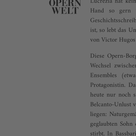
Lucrezia hat kei
Hand so gern u
Geschichtsschrei
ist, so lebt das 
von Victor Hugos 
Diese Opern-Borg
Wech­sel zwische
Ensembles (etwa
Protagonistin. D
heute nur noch se
Belcanto-Unlust v
liegen: Naturgem
geglaubten Sohn 
stirbt. In Bassba