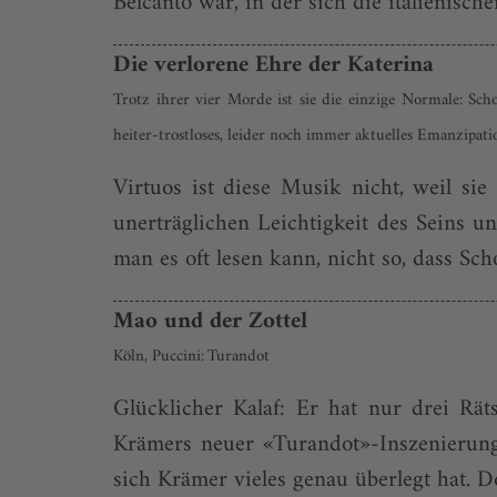
Belcanto war, in der sich die italienisc
Die verlorene Ehre der Katerina
Trotz ihrer vier Morde ist sie die einzige Normale: S
heiter-trostloses, leider noch immer aktuelles Emanzipat
Virtuos ist diese Musik nicht, weil sie
unerträg­lichen Leichtigkeit des Seins u
man es oft lesen kann, nicht so, dass Sch
Mao und der Zottel
Köln, Puccini: Turandot
Glücklicher Kalaf: Er hat nur drei Rä
Krämers neuer «Turandot»-Inszenierung 
sich Krämer vieles genau überlegt hat. D