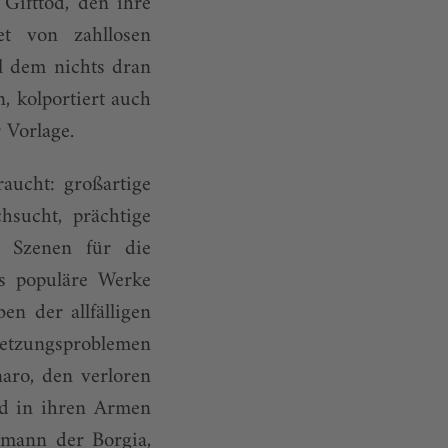
Gifttod, den ihre
t von zahllosen
l dem nichts dran
, kolportiert auch
 Vorlage.
aucht: großartige
hsucht, prächtige
e Szenen für die
us populäre Werke
en der allfälligen
esetzungsproblemen
aro, den verloren
nd in ihren Armen
hemann der Borgia,