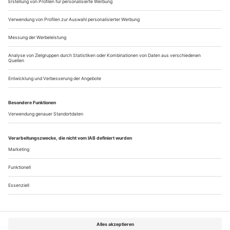
Ausgang im Jahr 2010 mit einer Produktion des «Rheingold»
nahm. Die drei restlichen «Ring»-Opern folgten,...
Schwarze Löcher
Beethoven: Fidelio and er Oper Amsterdam
Beethovens «Fidelio» mit seinem Nebeneinander von
Biedersinn und der Feier des Humanen stellt jede Regie
zunächst einmal vor ein generelles Problem. Was tun mit dem
widersprüchlichen Werk? Ob die zur Gewohnheit gewordene
Lösung dieses Problems durch ein oratorienhaftes
Blow up
ins
Allgemeinmenschliche noch trägt, darf und muss man
bezweifeln; zugleich bietet die Leerstelle Gelegenheit für...
Über uns
Kontakt
Kritikerumfrage
Newsletter
Mediadaten
Datenschutz
Impressum
AGB
Vertrag widerrufen
Cookie-Einstellungen
Abo kündigen