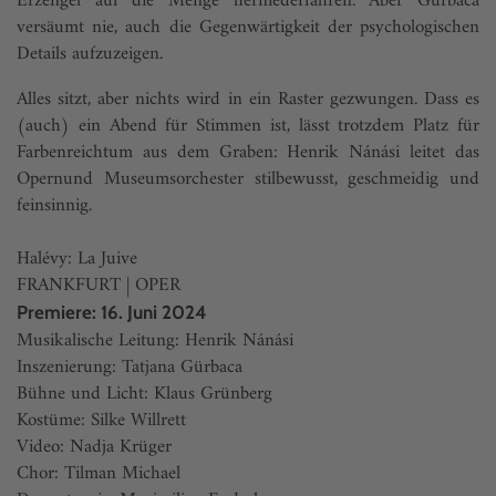
Erzengel auf die Menge herniederfahren. Aber Gürbaca
versäumt nie, auch die Gegenwärtigkeit der psychologischen
Details aufzuzeigen.
Alles sitzt, aber nichts wird in ein Raster gezwungen. Dass es
(auch) ein Abend für Stimmen ist, lässt trotzdem Platz für
Farbenreichtum aus dem Graben: Henrik Nánási leitet das
Opernund Museumsorchester stilbewusst, geschmeidig und
feinsinnig.
Halévy: La Juive
FRANKFURT | OPER
Premiere: 16. Juni 2024
Musikalische Leitung: Henrik Nánási
Inszenierung: Tatjana Gürbaca
Bühne und Licht: Klaus Grünberg
Kostüme: Silke Willrett
Video: Nadja Krüger
Chor: Tilman Michael