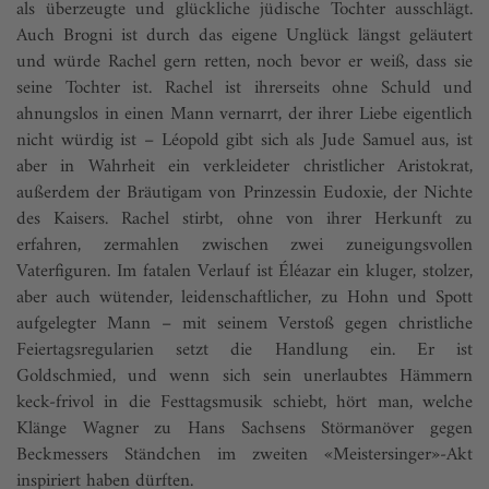
als überzeugte und glückliche jüdische Tochter ausschlägt.
Auch Brogni ist durch das eigene Unglück längst geläutert
und würde Rachel gern retten, noch bevor er weiß, dass sie
seine Tochter ist. Rachel ist ihrerseits ohne Schuld und
ahnungslos in einen Mann vernarrt, der ihrer Liebe eigentlich
nicht würdig ist – Léopold gibt sich als Jude Samuel aus, ist
aber in Wahrheit ein verkleideter christlicher Aristokrat,
außerdem der Bräutigam von Prinzessin Eudoxie, der Nichte
des Kaisers. Rachel stirbt, ohne von ihrer Herkunft zu
erfahren, zermahlen zwischen zwei zuneigungsvollen
Vaterfiguren. Im fatalen Verlauf ist Éléazar ein kluger, stolzer,
aber auch wütender, leidenschaftlicher, zu Hohn und Spott
aufgelegter Mann – mit seinem Verstoß gegen christliche
Feiertagsregularien setzt die Handlung ein. Er ist
Goldschmied, und wenn sich sein unerlaubtes Hämmern
keck-frivol in die Festtagsmusik schiebt, hört man, welche
Klänge Wagner zu Hans Sachsens Störmanöver gegen
Beckmessers Ständchen im zweiten «Meistersinger»-Akt
inspiriert haben dürften.