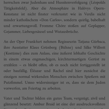
herrschen zwar Judenhass und Hussitenverfolgung (Léopolds
Tätigkeitsfeld). Aber die Atmosphäre in Halévys Opern-
Konstanz ist nicht finster verkrustet wie in Verdis nicht
minder katholischem «Don Carlos», sondern quirlig, babelhaft
und erwartungsvoll. Fromme Chöre stoßen auf Geplapper,
Gejammer, Liebesgesäusel und Wutausbrüche.
An der Oper Frankfurt nehmen Regisseurin Tatjana Gürbaca,
ihre Ausstatter Klaus Grünberg (Bühne) und Silke Willrett
(Kostüme) dies zum Anlass, eine äußerst lebhafte Geschichte
in einem etwas engmaschigen, kirchturmartigen Gerüst zu
erzählen – es bleibt offen, ob es noch nicht fertiggestellt ist
oder baufällig. Éléazar und Rachel sind hier zunächst die
einzigen normal wirkenden Menschen zwischen Spießern mit
Putzfimmel. Umso widersinniger ist es, dass sie dem Juden
vorwerfen, am Feiertag zu arbeiten.
Vater und Tochter bilden ein gutes Team, vergnügt, zivil und
glänzend besetzt: Ambur Braid ist eine der ausdrucksvollsten