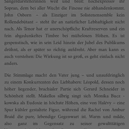
Sängerdarstellerinnen weit und breit: hochexpressiv ihr
Sopran, dem bei aller Wucht die Finesse nie abhandenkommt.
John Osborn – als Einziger im Solistenensemble kein
Rollendebütant – steht ihr an natürlicher Lebhaftigkeit nicht
nach. Als Tenor hat er unerschöpfliche Kraftreserven und ein
fein abgedunkeltes Timbre bei mühelosen Höhen. Es ist
gespenstisch, wie in sein Leid hinein der Jubel des Publikums
dröhnt, als er später so richtig aufdreht. Aber man kann es
auch verstehen: Die Wirkung ist so groß, es geht einfach nicht
anders.
Die Stimmlage macht den Vater jung – und unaufdringlich
zu einem Konkurrenten des Liebhabers: Léopold, dessen noch
höher liegender, brachialer Partie sich Gerard Schneider in
Schönheit stellt. Makellos silbrig singt sich Monika Bucz -
kowska als Eudoxie in höchste Höhen, eine von Halévy – eine
Spur kühler gestaltete Figur, während die Rachel von Ambur
Braid die pure, lebendige Gegenwart ist. Warm und milde,
also ganz im Gegensatz zu seiner gewaltttätigen