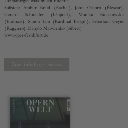
Dramaturgie: Maximilian Enderle
Solisten: Ambur Braid (Rachel), John Osborn (Éléazar),
Gerard Schneider (Léopold), Monika Buczkowska
(Eudoxie), Simon Lim (Kardinal Brogni), Sebastian Geyer
(Ruggiero), Danylo Matviienko (Albert)
www.oper-frankfurt.de
Zum Inhaltsverzeichnis