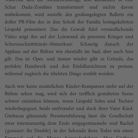
Während sich die Menschenmenge also allmählich in eine
Schar Dada-Zombies transformiert und nichts davon
mitbekommt, wird anstelle des großangelegten Balletts ein
doller PR-Film des in den Schoß der Familie heimgekehrten
Léopold präsentiert. Das die Gewalt fidel verniedlichende
Video zeigt ihn auf der Leinwand als potenten Krieger und
Scherenschnittfeinde-Abmurkser. Schaurig danach der
Applaus auf der Bühne wie ebenfalls im Saal, aber auch hier
gilt: Das ist Oper, und immer wieder gibt es Gründe, das
perfekte Handwerk und den Einfallsreichtum zu preisen,
während zugleich die übelsten Dinge erzählt werden.
Auch wer keine zusätzlichen Kinder-Komparsen mehr auf der
Bühne sehen mag, wird sich der trefflich gestalteten Szene
schwer entziehen können, wenn Léopold Sohn und Tochter
wiederbegegnet, beide entfremdet und doch ihrer Vater Kind.
Gürbacas glänzende Personenführung lässt die Gesellschaft
zwar totentanzartig dem Ende entgegentaumeln und Rachel
(genauer: ihr Double) in der Sekunde ihres Todes wie einen