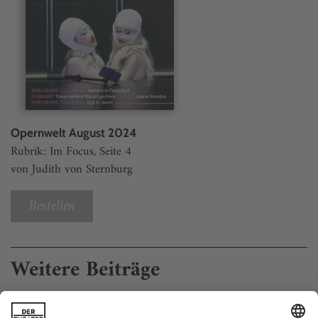
Opernwelt August 2024
Rubrik: Im Focus, Seite 4
von Judith von Sternburg
Bestellen
Weitere Beiträge
Frühlingsgefühle