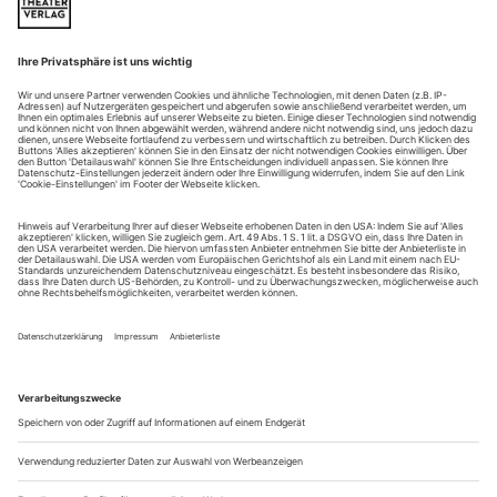
Das Smetana-Festival in Litomyšl fällt zum 200. Geburtstag des
Komponisten besonders üppig aus
Bedřich Smetana ist im kollektiven Musikgedächtnis als
Komponist der «Moldau», dem prominentesten Teil des
symphonischen Zyklus «Má vlast» (Mein Vaterland)
abgespeichert. Aus Smetanas Opernschaffen hat eigentlich nur
die «Verkaufte Braut» ihren Weg ins Kernrepertoire gefunden.
Und die scheint derzeit aus der Mode gekommen, von den
großen Häusern brachte zuletzt die Bayerische Staatsoper...
Nie sollst du mich vergessen!
Das Wagner-Festival Sofia arbeitet mit «Lohengrin» weiter an der
Popularität des Meisters
In Bulgarien wird traditionell viel Musik von Giuseppe Verdi
und von Giacomo Puccini gespielt, das deutsche
Opernrepertoire hingegen ist nicht so stark vertreten. Umso
erstaunlicher, dass das Opernhaus in Sofia nun schon zum
sechsten Mal ein Wagner-Festival ausrichtet, das seinen