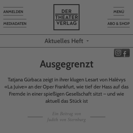
Toggle
Toggle
ANMELDEN
MENÜ
navigation
navigatio
MEDIADATEN
ABO & SHOP
Aktuelles Heft
Ausgegrenzt
Tatjana Gürbaca zeigt in ihrer klugen Lesart von Halévys
«La Juive» an der Oper Frankfurt, wie tief der Hass auf das
Fremde in einer spießigen Gesellschaft sitzt – und wie
aktuell das Stück ist
Ein Beitrag von
Judith von Sternburg