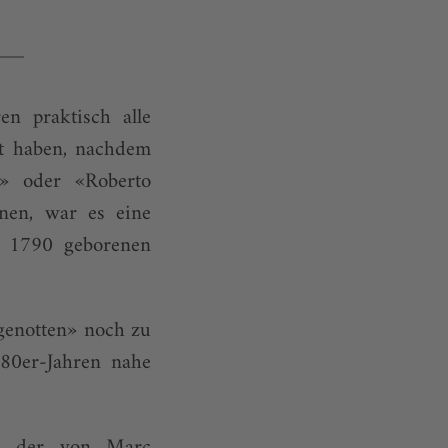
en praktisch alle
bt haben, nachdem
a» oder «Roberto
inen, war es eine
h 1790 geborenen
genotten» noch zu
980er-Jahren nahe
en der von Marc