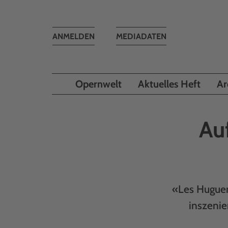
Toggle
ANMELDEN
MEDIADATEN
navigation
Opernwelt
Aktuelles Heft
Ar
Au
«Les Hugueno
inszenie