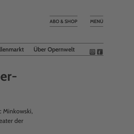
Toggle
ABO & SHOP
MENÜ
navigation
llenmarkt
Über Opernwelt
er-
rc Minkowski,
eater der