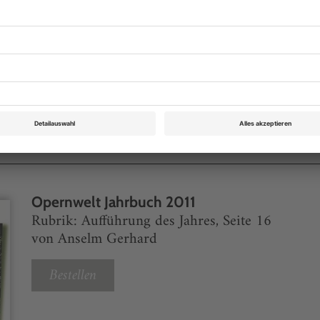
eichnis
Opernwelt Jahrbuch 2011
Rubrik: Aufführung des Jahres, Seite 16
von Anselm Gerhard
Bestellen