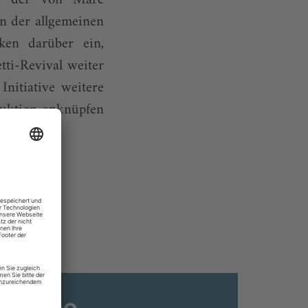
n der allgemeinen
ken darüber ein,
ti-Revival weiter
nitiative weitere
duktion anknüpfen
ats-Abo