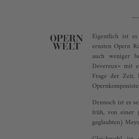
Eigentlich ist e
ernsten Opern Ro
auch weniger be
Devereux» mit ei
Frage der Zeit,
Opernkomponisten
Dennoch ist es s
früh, von einer 
geglaubten) Meye
Gleichwohl ist