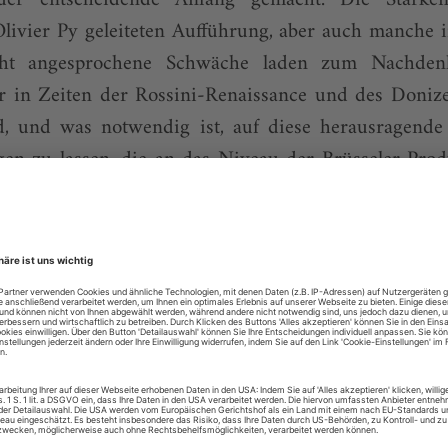
ivier Py geleiteten Aufführung, aber auch manche i
cht angesprochene Schwäche laden zum Nachden
in Zeiten der Rossini-Renaissance und des Donizet
d, und was notwendig ist, auf diese herausragende I
gen zu lassen, die an das Niveau der Brüsseler Pro
zart her gedacht
lesen mit dem digitalen Mon