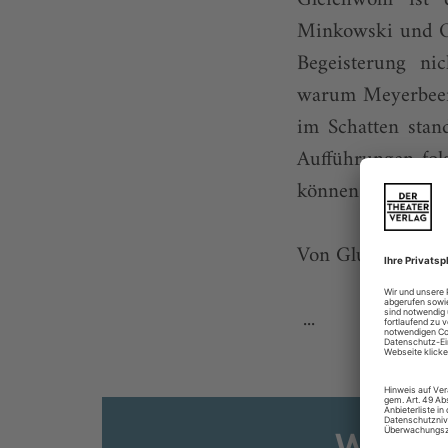
Minkowski und Ol
Begeisterung ni
warum Meyerbeer 
im Schatten stan
Aufführungen fol
können.
Von Gluck und Mo
...
Weiter