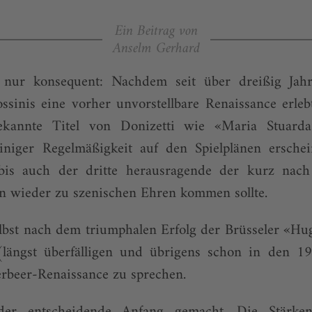
Ein Beitrag von
Anselm Gerhard
s nur konsequent: Nachdem seit über dreißig Jahr
ssinis eine vorher unvorstellbare Renaissance erle
kannte Titel von Donizetti wie «Maria Stuard
niger Regelmäßigkeit auf den Spielplänen ersche
 bis auch der dritte herausragende der kurz nac
 wieder zu szenischen Ehren kommen sollte.
elbst nach dem triumphalen Erfolg der Brüsseler «Hu
(längst überfälligen und übrigens schon in den 1
rbeer-Renaissance zu sprechen.
 der entscheidende Anfang gemacht. Die Stärk