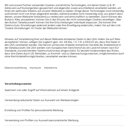
unterschiedliche Künstlernaturen waren. Die...
Den Inhalt suchen
Johannes Martin Kränzle ist auf dem Höhepunkt seiner Laufbahn
angekommen. An der Mailänder Scala wird er genauso gefeiert wie an
der Berliner Staatsoper. Trotzdem bleibt er seinem Stammhaus treu.
Ein Porträt
Es klingt ehrlich. Als Johannes Martin Kränzle erfährt, dass er
zum «Sänger des Jahres» gewählt wurde, platzt es aus ihm
heraus: «Das kann aber gar nicht sein!» Was für ein typischer,
bescheidener Satz. Er klingt wie: Es gibt doch so viele gute
und berühmtere Sänger, warum kommen Sie gerade auf
mich? Stimmt: Es gibt viele gute und berühmtere Sänger. Und
trotzdem...
Ergebnisse der Kritikerumfrage
Claus Ambrosius