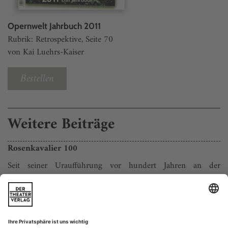
Opernwelt Jahrbuch 2011
Rubrik: Retrospektive, Seite 70
von Kai Luehrs-Kaiser
Bestellen
Weitere Beiträge
Rosenkavalier 100
Seit seiner Uraufführung vor hundert Jahren an der
Semperoper in Dresden ist «Der Rosenkavalier» eine der
beliebtesten Opern überhaupt. Was wirkt wie aus einem Guss,
ist jedoch ein Konglomerat verschiedenster und einander
widersprechender Einflüsse. Und das nicht nur, weil Richard
Strauss und Hugo von Hofmannsthal denkbar