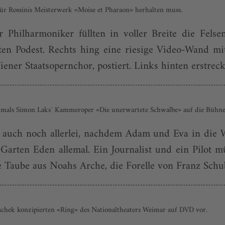
ür Rossinis Meisterwerk «Moise et Pharaon» herhalten muss.
Philharmoniker füllten in voller Breite die Felsen
en Podest. Rechts hing eine riesige Video-Wand m
ner Staatsopernchor, postiert. Links hinten erstreckt
erstmals Simon Laks´ Kammeroper «Die unerwartete Schwalbe» auf die Bühne
ar auch noch allerlei, nachdem Adam und Eva in die
 Garten Eden allemal. Ein Journalist und ein Pilot 
Taube aus Noahs Arche, die Forelle von Franz Schuber
schek konzipierten «Ring» des Nationaltheaters Weimar auf DVD vor.