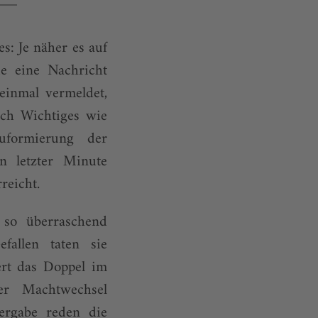
s: Je näher es auf
ie eine Nachricht
einmal vermeldet,
uch Wichtiges wie
uformierung der
in letzter Minute
reicht.
 so überraschend
fallen taten sie
ert das Doppel im
der Machtwechsel
ergabe reden die