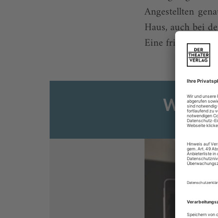
Angestellten gena
Haus, auch bei de
Eine frische Corpo
Weiter
Sie