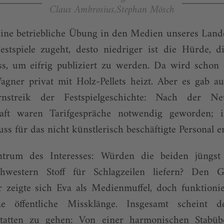
Claus Ambrosius,Stephan Mösch
 eine betriebliche Übung in den Medien unseres Lande
estspiele zugeht, desto niedriger ist die Hürde, d
s, um eifrig publiziert zu werden. Da wird schon 
agner privat mit Holz-Pellets heizt. Aber es gab a
nstreik der Festspielgeschichte: Nach der Ne
chaft waren Tarifgespräche notwendig geworden; 
ss für das nicht künstlerisch beschäftigte Personal er
ntrum des Interesses: Würden die beiden jüngst
chwestern Stoff für Schlagzeilen liefern? Den Ge
zeigte sich Eva als Medienmuffel, doch funktioni
e öffentliche Missklänge. Insgesamt scheint 
statten zu gehen: Von einer harmonischen Stabüb