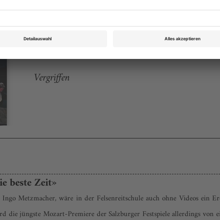
Opernwelt September/Oktober 2009
Rubrik: Festspiele, Seite 14
von Claus Ambrosius,Stephan Mösch
Vergriffen
e beste Zeit»
on Ingo Metzmacher, wäre in der Felsenreitschule auch ohne Videos ein Er
rd die jüngste Mozart-Premiere der Salzburger Festspiele allerdings von