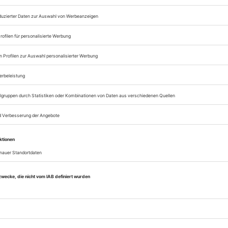
Zugang zum Onlinea
Opernwelt
Sie können alle Vorteile
sofort nutzen
Digital-Abo testen
eichnis