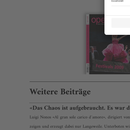
Weitere Beiträge
«Das Chaos ist aufgebraucht. Es war di
Luigi Nonos «Al gran sole carico d´amore», dirigiert v
zeigen und erzeugt dabei nur Langeweile. Unterboten wi