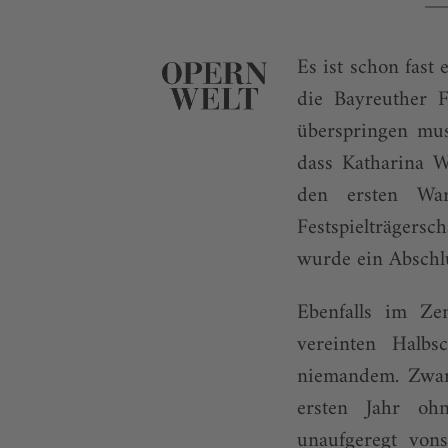
Es ist schon fast
die Bayreuther F
überspringen mus
dass Katharina W
den ersten War
Festspielträgers
wurde ein Abschlu
Ebenfalls im Ze
vereinten Halbs
niemandem. Zwar 
ersten Jahr ohn
unaufgeregt von