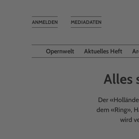
Toggle
ANMELDEN
MEDIADATEN
navigation
Opernwelt
Aktuelles Heft
Ar
Alles
Der «Holländer
dem «Ring», Ha
wird v