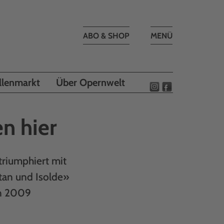
Toggle
ABO & SHOP
MENÜ
navigation
llenmarkt
Über Opernwelt
n hier
triumphiert mit
tan und Isolde»
en 2009