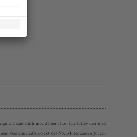
eignis. Claus Guth möchte bei «Cosi fan tutte» den Eros
 einem Gemeinschaftsprojekt des Noch-Intendanten Jürgen