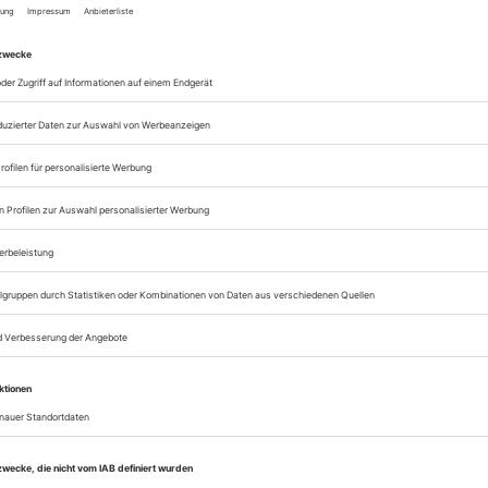
Artikel online lesen
Zugang zum ePaper
Lesegenuss auf allen
Zugang zum Onlinea
Bühnentechnische R
Sie können alle Vorteile
sofort nutzen
Digital-Abo testen