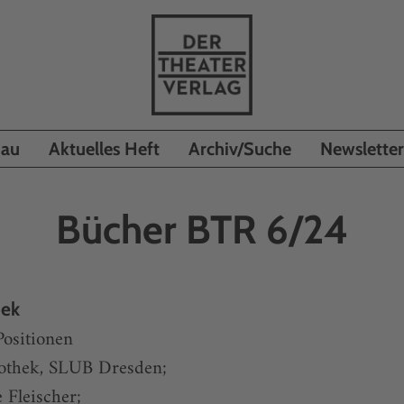
hau
Aktuelles Heft
Archiv/Suche
Newsletter
Bücher BTR 6/24
hek
Positionen
othek, SLUB Dresden;
 Fleischer;