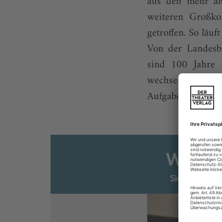
aus den mehr al
weiteren Großko
getroffen. So läu
Von der Landesbi
sind 100 Jahre 
wechseln, Erwer
Aufgaben unterlie
Weiter
Sie sind ber