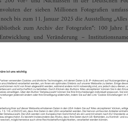
s 200 Vor- und Nachlässen in der Deutschen Fot
nvoluten der sieben Millionen Fotografien umfa
ft noch bis zum 11. Januar 2025 die Ausstellung „Alle
bliothek zum Archiv der Fotografen“: 100 Jahre 
Entwicklung und Veränderung – Institutionsnam
bungs- und Sammlungsprofile werden geschärft
gen dem Wandel der Zeit, und ...
lesen mit dem digitalen Mon
eits Abonnent der Bühnentechnischen Rundschau? Loggen S
Alle Bühnentechnis