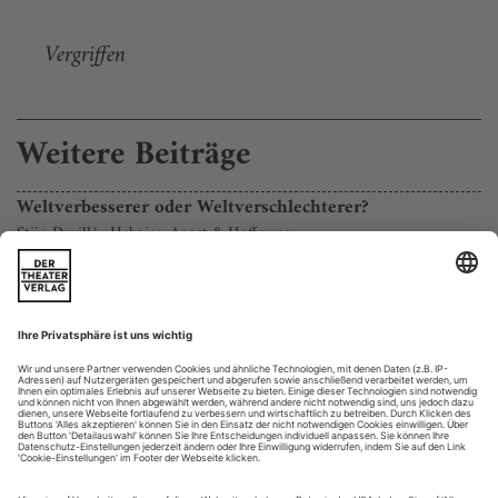
Vergriffen
Weitere Beiträge
Weltverbesserer oder Weltverschlechterer?
Stijn Devillé «Habgier, Angst & Hoffnung»
Die verflochtene Familien-, Finanz- und Wirtschaftsgeschichte
«Habgier, Angst & Hoffnung. Zehn Jahre in Europa» des
belgischen Autors, Regisseurs und Theaterleiters Stijn Devillé
spannt einen großen Bogen von den Anfängen dieses
Jahrhunderts bis zur Gegenwart und beginnt im ersten Teil
seiner Trilogie («Habgier») mit einer Erzählung aus
ungewohnter Perspek­tive....
Opfergruppe Weiß