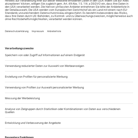
Annelies Verbeke «Geht das schon wieder los – White Male Privilege»
(Deutsch von Heike Baryga)
So muss sich das Warten auf’s Schafott anfühlen. Drei
Mitarbeiter*innen eines international agierenden Magazins
sitzen beisammen und warten auf ihr Urteil. Was geschehen
ist? Zur Feier des Black-Achievement-Monats hat Lesley für
das Cover der Zeitschrift das Bild einer schwarzen Frau
gezeichnet, in «ihrem eige­nen Stil». Sie selbst nennt es eine
Ode an dieselbe,...
Die Frau als Nebenfigur
Sivan Ben Yishai «Liebe/Eine argumentative Übung»
Popeye, der Seemann, raucht Pfeife, ist tätowiert und hat
mehr Kinn als Gesicht. Dank des Spinats aus der Dose
wachsen ihm Muskeln, von denen selbst die fleißigsten
Bodybuilder in den Fitnesstempeln nur zu träumen wagen –
Popeye, das ist geballte Männlichkeit pur. Seit 1929 macht er