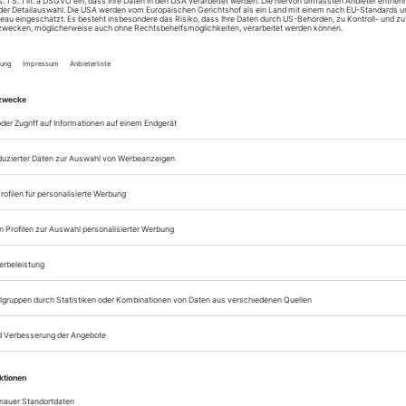
zum ePaper
Lesegenuss auf allen
Zugang zum Onlinea
Theater heute
Sie können alle Vorteile
sofort nutzen
Digital-Abo testen