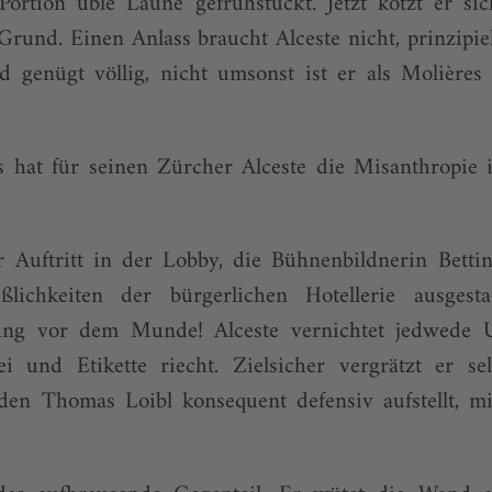
Portion üble Laune gefrühstückt. Jetzt kotzt er si
rund. Einen Anlass braucht Alceste nicht, prinzipie
 genügt völlig, nicht umsonst ist er als Molière
 hat für seinen Zürcher Alceste die Misanthropie i
er Auftritt in der Lobby, die Bühnenbildnerin Bett
ßlichkeiten der bürgerlichen Hotellerie ausgesta
ung vor dem Munde! Alceste vernichtet jedwede 
i und Etikette riecht. Zielsicher vergrätzt er se
 den Thomas Loibl konsequent defensiv aufstellt, 