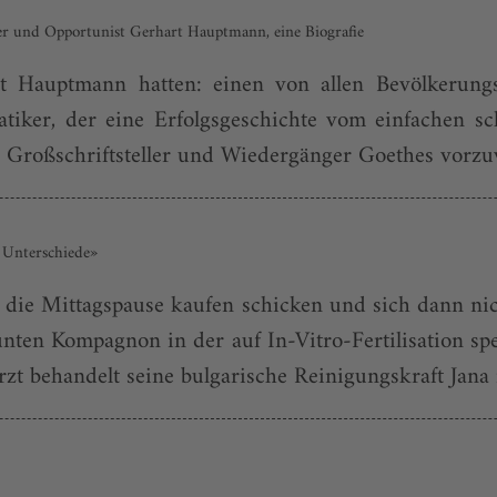
hter und Opportunist Gerhart Hauptmann, eine Biografie
 Haupt­mann hatten: einen von allen Bevölkerungs
tiker, der eine Erfolgsgeschichte vom einfachen s
Großschriftsteller und Wiedergänger Goethes vorzuw
 Unterschiede»
ür die Mittagspause kaufen schicken und sich dann ni
ten Kompagnon in der auf In-Vitro-Fertili­sation spez
zt behandelt seine bulgarische Reinigungskraft Jana m