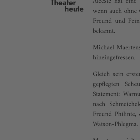
Alceste hat eine 
wenn auch ohne G
Freund und Feind
bekannt.
Michael Maertens
hineingefressen.
Gleich sein erst
gepflegten Scheu
Statement: Warn
nach Schmeichele
Freund Philinte,
Watson-Phlegma.