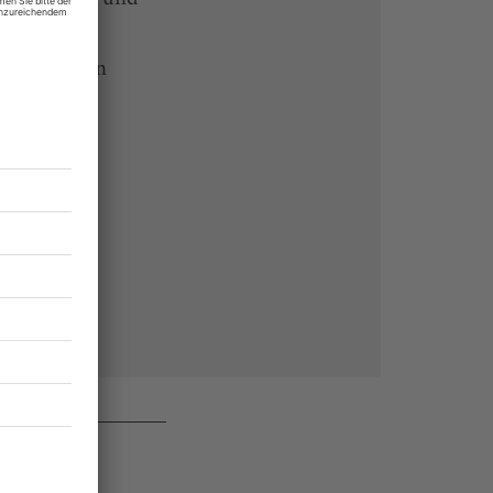
 Endgeräten
rchiv von
 des Abos