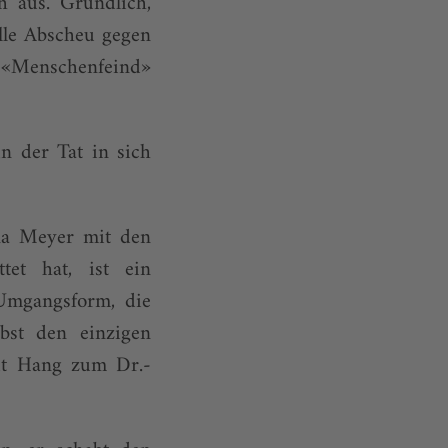
ch aus. Gründlich,
lle Abscheu gegen
s «Menschenfeind»
n der Tat in sich
ina Meyer mit den
ttet hat, ist ein
Umgangsform, die
lbst den einzigen
mit Hang zum Dr.-