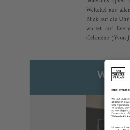
Maertens spielt
Weltekel aus all
Blick auf die Uhr 
wartet auf Ever
Célimène (Yvon Ja
Weiter
Sie s