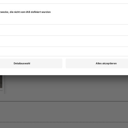
eichnis
Theater heute März 2013
Rubrik: Chronik: Zürich Schauspielhaus, Seite 
von Stephan Reuter
Bestellen