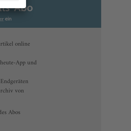
ats-Abo
er
ein
rtikel online
-heute-App und
 Endgeräten
rchiv von
 des Abos