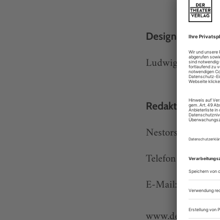
Designkonzept
Ludwig Wendt Art
Redaktionsansch
Nestorstr. 8–9, 1
Telefon 030/25 4
E-Mail:
redaktion
www.der-theaterve