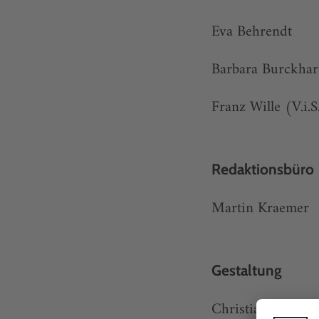
Eva Behrendt
Barbara Burckhar
Franz Wille (V.i.S
Redaktionsbüro
Martin Kraemer
Gestaltung
Christian Henjes