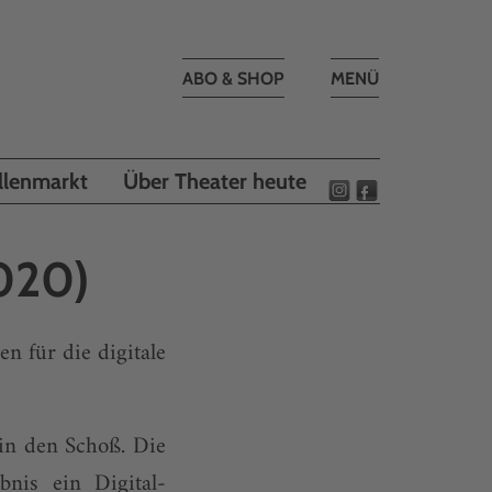
Toggle
ABO & SHOP
MENÜ
navigation
llenmarkt
Über Theater heute
020)
n für die digitale
 in den Schoß. Die
nis ein Digital-