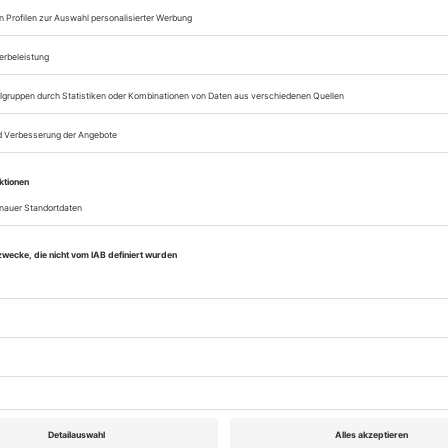
g – Friedrich Berlin GmbH
häftsführer:
eier
0709 Berlin,
...