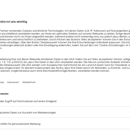
 Direction
rift
0709 Berlin,
4 95 10, Fax 030/25 44 95 12
@theaterheute.de
rlag.de/theater-heute