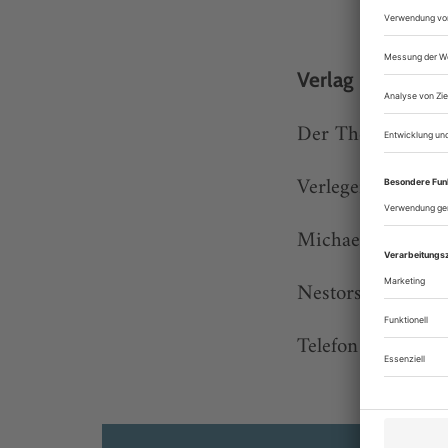
Verlag
Der Theaterverla
Verleger und Gesc
Michael Merschm
Nestorstr. 8–9, 1
Telefon 030/25 44 