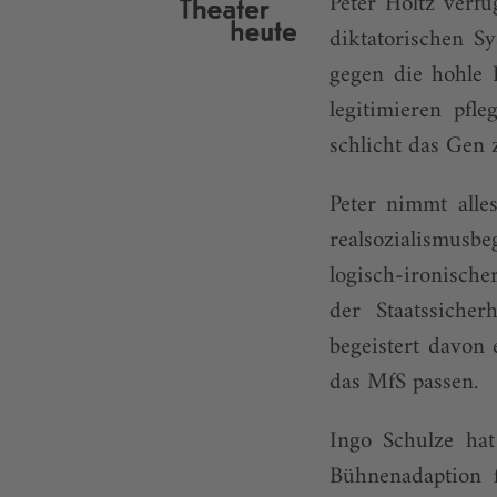
Peter Holtz verfü
diktato­rischen 
gegen die hohle 
legitimieren pf
schlicht das Gen
Peter nimmt alles
real­sozialismu
logisch-ironisch
der Staatssicher
begeistert davon 
das MfS passen.
Ingo Schulze hat
Bühnenadaption f