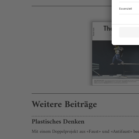
Weitere Beiträge
Plastisches Denken
Mit einem Doppelprojekt aus «Faust» und «Antifaust» been