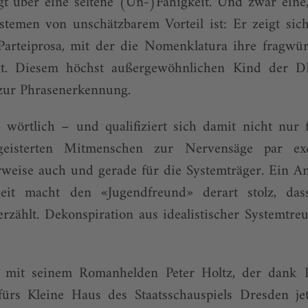
gt über eine seltene (Un-)Fähigkeit. Und zwar eine
Systemen von unschätzbarem Vorteil ist: Er zeigt si
Parteiprosa, mit der die Nomenklatura ihre fragw
legt. Diesem höchst außergewöhnlichen Kind der D
 zur Phrasenerkennung.
 wörtlich – und quali­fiziert sich damit nicht nur
sbegeisterten Mitmenschen zur Nervensäge par exc
erweise auch und gerade für die Systemträger. Ein 
heit macht den «Jugendfreund» derart stolz, das
erzählt. Dekonspiration aus idealistischer Systemtre
 mit seinem Romanhelden Peter Holtz, der dank F
ürs Kleine Haus des Staatsschauspiels Dresden j