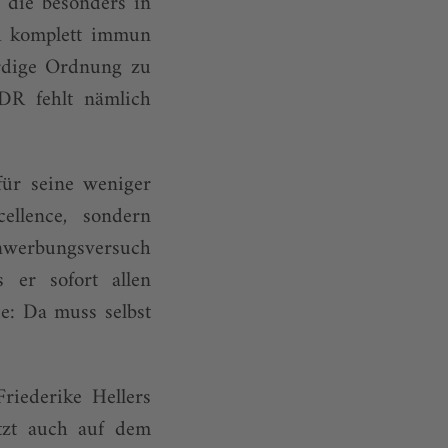
, die besonders in
ch komplett immun
ürdige Ordnung zu
DR fehlt nämlich
 für seine weniger
ellence, sondern
Anwerbungsversuch
s er sofort allen
ue: Da muss selbst
riederike Hellers
etzt auch auf dem