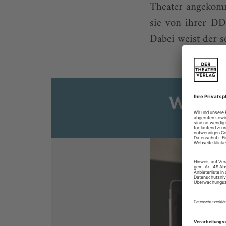
Theater angekomme
sie von ihrer DD
Dabei weist der so
Weiter
Sie s