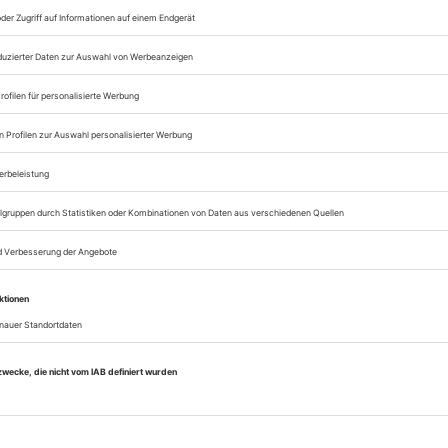
Lesegenuss auf allen
Zugang zum Onlinea
Theater heute
Sie können alle Vorteile
sofort nutzen
Digital-Abo testen
eichnis