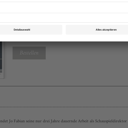
Theater heute Mai 2020
Rubrik: Chronik, Seite 51
von Christine Wahl
Bestellen
det Jo Fabian seine nur drei Jahre dauernde Arbeit als Schauspieldirektor