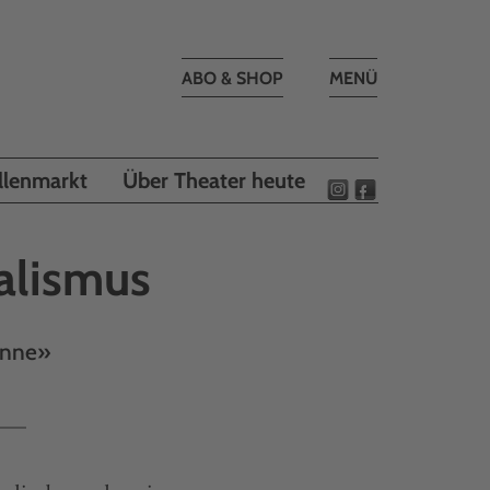
Toggle
ABO & SHOP
MENÜ
navigation
llenmarkt
Über Theater heute
alismus
onne»