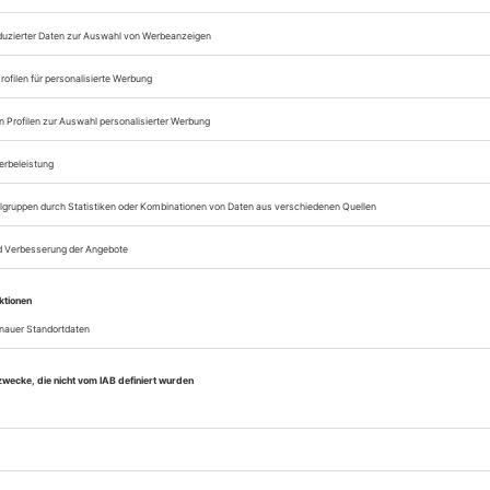
Lesegenuss auf allen
Zugang zum Onlinea
Theater heute
Sie können alle Vorteile
sofort nutzen
Digital-Abo testen
eichnis