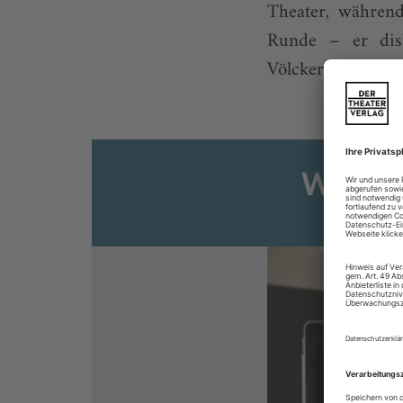
Theater, während
Runde – er disk
Völckers zum poten
Weiter
Sie s