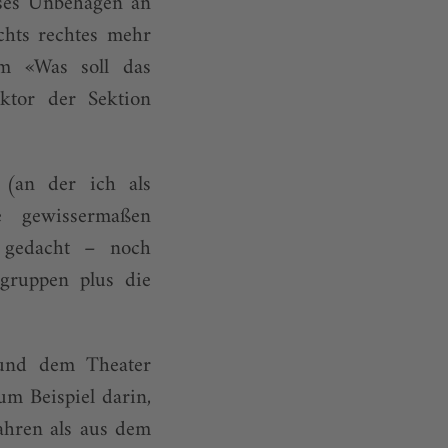
sses Unbehagen an
hts rechtes mehr
um «Was soll das
ktor der Sektion
g (an der ich als
e gewissermaßen
 gedacht – noch
sgruppen plus die
 und dem Theater
m Beispiel darin,
ahren als aus dem