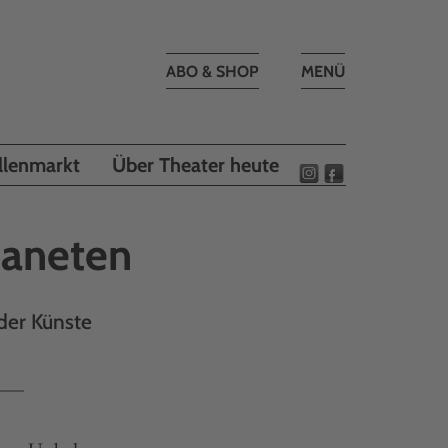
Toggle
ABO & SHOP
MENÜ
navigation
llenmarkt
Über Theater heute
laneten
der Künste