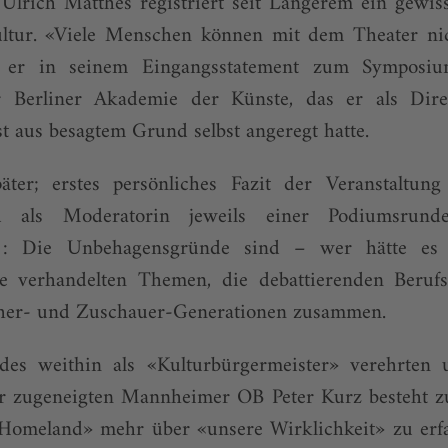
 Ulrich Matthes registriert seit Längerem ein gewi
ltur. «Viele Menschen können mit dem Theater nic
e er in seinem Eingangsstatement zum Symposi
r Berli­ner Akademie der Künste, das er als Dire
t aus besagtem Grund selbst angeregt hatte.
ter; erstes persönliches Fazit der Veranstaltun
d als Moderatorin jeweils einer Podiumsrund
r): Die Unbehagensgründe sind – wer hätte es
 die verhandelten Themen, die debattierenden Beruf
er- und Zuschauer-Generationen zusammen.
es weithin als «Kulturbürgermeister» verehrten
hr zugeneigten Mannheimer OB Peter Kurz besteht zu
«Homeland» mehr über «unsere Wirklichkeit» zu erf