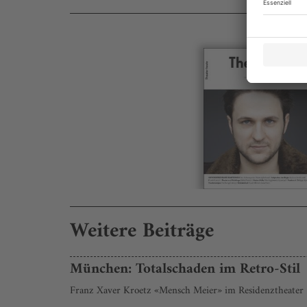
Weitere Beiträge
München: Totalschaden im Retro-Stil
Franz Xaver Kroetz «Mensch Meier» im Residenztheater