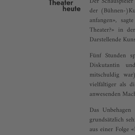
Der Schauspieler
der (Bühnen-)Ku
anfangen», sagt
Theater?» in de
Darstellende Kuns
Fünf Stunden spä
Diskutantin un
mitschuldig wa
vielfältiger als
anwesenden Mach
Das Unbehagen d
grundsätzlich se
aus einer Folge 