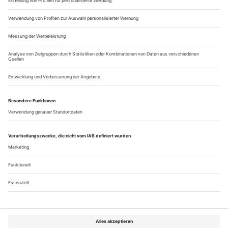
Der Plattenbeat
Nis-Momme Stockmann «Das blaue, blaue Meer»
Es ist zum an die Wand springen. Da hat man mal einen
vernünftigen Selbstmordgedanken, aber kein brauchbares
Hilfsmittel, um ihn umzusetzen. Der adoleszente Alkoholiker
Darko ist ein widerwillig Überlebender, der nur manchmal
und viel zu kurz die Courage zum Suizid hat, sonst aber gern
andere dazu ermutigt. Zum Beispiel Ulrike, die irgendwann
vom Hochhaus springt....
Über uns
Kontakt
Kritikerumfrage
Newsletter
Mediadaten
Datenschutz
Impressum
AGB
Vertrag widerrufen
Cookie-Einstellungen
Abo kündigen