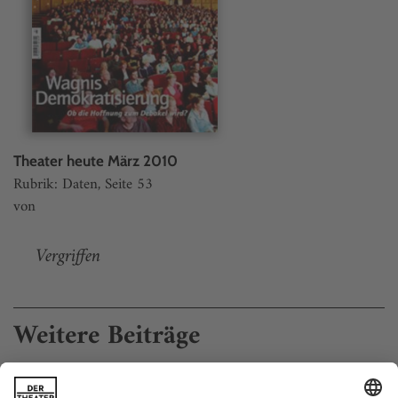
Theater heute März 2010
Rubrik: Daten, Seite 53
von
Vergriffen
Weitere Beiträge
Dosenmilcherguss