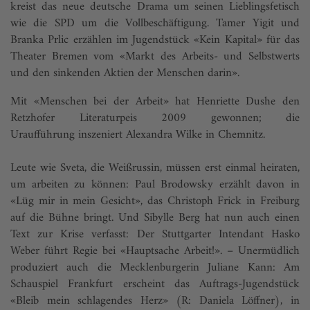
kreist das neue deutsche Drama um seinen Lieblings­fetisch
wie die SPD um die Vollbeschäftigung. Tamer Yigit und
Branka Prlic erzählen im Jugendstück «Kein Kapital» für das
Theater Bremen vom «Markt des Arbeits- und Selbstwerts
und den sinkenden Aktien der Menschen darin».
Mit «Menschen bei der Arbeit» hat Henriette Dushe den
Retzhofer Literaturpeis 2009 gewonnen; die
Uraufführung inszeniert Alexandra Wilke in Chemnitz.
Leute wie Sveta, die Weißrussin, müssen erst einmal heiraten,
um arbeiten zu können: Paul Brodowsky erzählt davon in
«Lüg mir in mein Gesicht», das Christoph Frick in Freiburg
auf die Bühne bringt. Und Sibylle Berg hat nun auch einen
Text zur Krise verfasst: Der Stuttgarter Intendant Hasko
Weber führt Regie bei «Hauptsache Arbeit!». – Unermüdlich
produziert auch die Mecklenburgerin Juliane Kann: Am
Schauspiel Frankfurt erscheint das Auftrags-Jugendstück
«Bleib mein schlagendes Herz» (R: Daniela Löffner), in