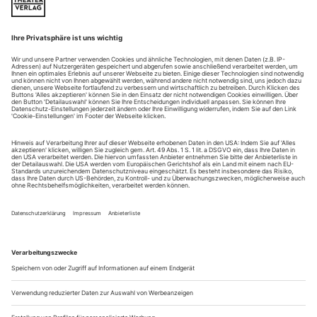
Nach Matias Faldbakken «Final Girl»
Sechs auf einem Sofa. Und Sex hinter dem Sofa. Damit wären
die Betriebsstrukturen in der «Cocka Hola Company» schon
umrissen. Vorn, auf der Bühne, kuschelt das Kollektiv, rechts
gluckst die Kaffeemaschine, links hüpft das Kind des Hauses
auf den Kissen. Hinten, aus dem Off, stöhnt das Kollektiv,
dort wird der nächste Pornofilm durchgehechelt. Von
irgendetwas müssen...
Höher, weiter, schneller
Ibsen «Peer Gynt»
In der U-Bahn würde einem dieser Typ nicht auffallen. Nicht
besonders groß, nicht besonders schlank, weder schön noch
hässlich, in Jeans und T-Shirt. Wild schlägt und hackt dieser
Durchschnittstyp in die Luft, bevor er sich einem Holzklotz
zuwendet und ihn so zum Bersten bringt, dass die Splitter ins
Publikum fliegen. Die Eingangsszene des ins Nichts
dreschenden...