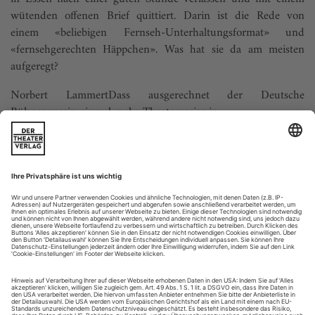
wütenden offenen Brief quittiert. Darin ist die Rede von
einem «beliebigen Fernseh-Unterhaltungs­format» und
«fernsehgerechten Häppchen». Was hat sie da am meisten
aufgeregt?
Norbert LammertDass ausgerechnet der Deutsche
Bühnenverein einmal mehr Theaterpreise in...
Im Feld der Verhandlung
In Berlin hat ein Viertel der Bevölkerung «Migrationshintergrund».
Im Theater sah man sie bislang seltener, sowohl auf der Bühne als
auch im Zuschauerraum. Das ändert sich gerade. Die Neuköllner
Oper und das Ballhaus Naunynstraße machen Theater über und mit
Einwanderern der zweiten und dritten Generation, die die
Opferrolle leid sind. Ein Gespräch mit Shermin Langhoff, Jens Hillje
und Bernhard Glocksin über Sinn und Unsinn von Multikulti, ein
neues deutsches Selbstverständnis, Selbstermächtigung und die
vermittelnde Kraft von Musik