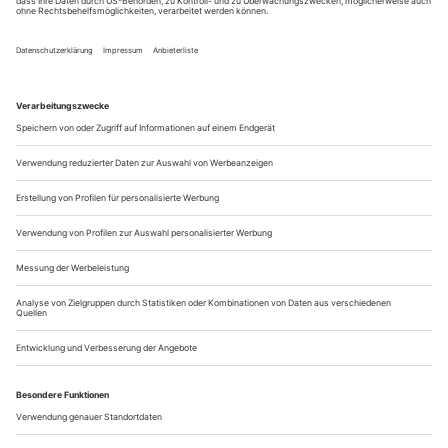
Theater heuteWorüber wir heute reden wollen, ist gar nicht
so leicht zu fassen, denn man begibt sich schon mit dem
Sprachgebrauch auf vermintes Gelände. Vorsichtig formuliert
haben wir es mit Integrationspolitik zu tun (demonstratives
Räuspern von Shermin Langhoff). Die damit verbundene
Debatte lässt sich vereinfacht auf drei Positionen
herunterbrechen. Die erste ist das sogenannte...
Neue Stücke
Die interessantesten Uraufführungen im Januar 2011, ausgewählt von
der «Theater heute»-Redaktion.
heißt ein neues Stück aus
«Annika oder Wir sind nichts»
den «topographischen, städtebaulichen und seelischen
Provinzen», das am Deutschen Theater uraufgeführt wird.
Und da es vom naturwissenschaftlich versierten Pop-Literaten
stammt, darf man sich vermutlich mit Kevin
Dietmar Dath
Ritt­berger auf ein paar diskursive Anstrengungen gefasst
machen, die man an der Volksbühne bei
...
René Pollesch