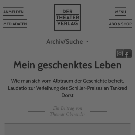
Toggle
Toggle
ANMELDEN
MENÜ
navigation
navigatio
MEDIADATEN
ABO & SHOP
Archiv/Suche
Mein geschenktes Leben
Wie man sich vom Albtraum der Geschichte befreit.
Laudatio zur Verleihung des Schiller-Preises an Tankred
Dorst
Ein Beitrag von
Thomas Oberender