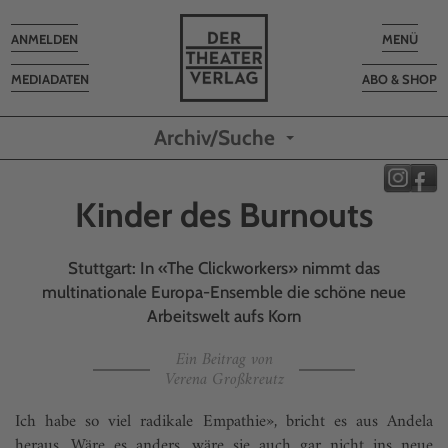
Toggle
Toggle
ANMELDEN
MENÜ
navigation
navigatio
MEDIADATEN
ABO & SHOP
Archiv/Suche
Kinder des Burnouts
Stuttgart: In «The Clickworkers» nimmt das
multinationale Europa-Ensemble die schöne neue
Arbeitswelt aufs Korn
Ein Beitrag von
Verena Großkreutz
Ich habe so viel radikale Empathie», bricht es aus Andela
heraus. Wäre es anders, wäre sie auch gar nicht ins neue