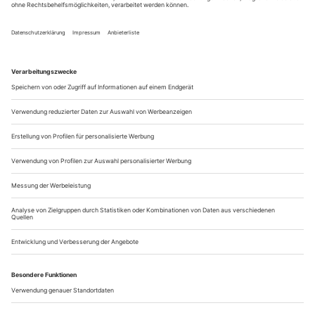
dazu, dass die Quote mit sechs Inszenierungen von
Regisseurinnen sogar über­erfüllt wurde. Wie ist das gelungen?
Eigentlich war’s ganz leicht. Es war
Margarete Affenzeller
in letzter Zeit kaum noch die Rede von der Quote, auch nicht
in der Schlussdiskus­sion. Wir waren uns schon im Mai, als
Yvonne Büdenhölzer...
Mülheim/Ruhr: Unmoralischer Fixstern
nach Joris-Karl Huysmans und Michel Houellebecq
«Unterwerfung/Gegen den Strich»
Ist das jetzt Trotz? Regisseur Philipp Preuss geriet im letzten
Jahr in eine Repräsentationsdebatte: Seine Uraufführung des
Dramas «atlas» von Thomas Köck wurde seitens asiatisch-
deutscher Kulturschaffender grundlegend dafür kritisiert, dass
hier «weiße Menschen die Geschichten von Menschen of
colour auf deren Kosten nutzen» würden. In Mülheim
inszeniert der weiße...