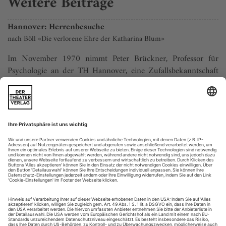
Weitere Beiträge
Hannover: Herrenbesuche
nach Böll «Die verlorene Ehre der Katharina Blum»
Im November 1970 nimmt Peter Brückner, Professor für
Psychologie an der TH Hannover, eine Zufallsbekanntschaft
mit nach Hause. Ob ihm klar ist, dass es sich hier um Ulrike
Meinhof handelt, ist strittig, jedenfalls gerät Brückner ins
Visier der Polizei, verliert zeitweilig wegen des
Radikalenerlasses seine Anstellung und wird in der Folge von
der Boulevardpresse als...
Glücksfall und Rückendeckung
Wie viel Kopfzerbrechen hat die Quotierung der
Theatertreffenauswahl der Jury bereitet? Ein Gespräch mit den
scheidenden Jurorinnen Margarete Affenzeller und Shirin
Sojitrawalla
Herzlichen Glückwunsch zur Auswahl – und
Eva Behrendt