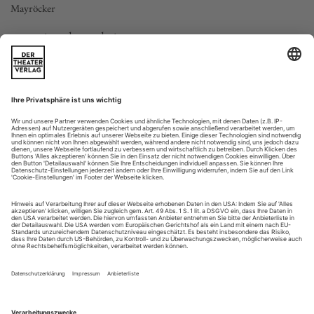
Mayröcker
vorwort zu den podesten
1. eigentlich traue ich mich nicht, über jemanden zu
schreiben, der noch lebt, und schon gar nicht über jemanden,
den ich persönlich kenne. 2. es ist so einfach, einen mann auf
ein podest zu stellen, schließlich erinnert er uns ja immer an
etwas oder jemanden – an all die vielen anderen männer auf
podesten davor. und wenn mir etwas bekannt...
Kunst aus der Vogelperspektive
Caren Jeß «Bookpink»
Was haben ein Dreckspfau, ein Spatz, ein Bussard, eine
Rauchschwalbe, ein Zilpzalp, eine Feldlerche, eine Krähe, vier
unterschiedliche Arten Meisen, ein Flamingopärchen, eine
Pute, ein Huhn & eine Henne, eine weiße Taube und
natürlich der titelgebende Bookpink, plattdeutsch für
Buchfink, gemeinsam? Sie sind menschlich, allzu menschlich.