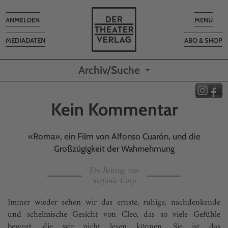
Toggle
Toggle
ANMELDEN
MENÜ
navigation
navigatio
MEDIADATEN
ABO & SHOP
Archiv/Suche
Kein Kommentar
«Roma», ein Film von Alfonso Cuarón, und die
Großzügigkeit der Wahrnehmung
Ein Beitrag von
Stefanie Carp
Immer wieder sehen wir das ernste, ruhige, nachdenkende
und schelmische Gesicht von Cleo, das so viele Gefühle
bewegt, die wir nicht lesen können. Sie ist das