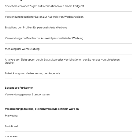
Caren Jeß’ federführendes...
Art Fair Play Talk
Ein paar Künstler treffen sich und reden über Kunst, während ein
Papagei krächzt
In einem Aufzug, ca. 30 Messegäste. Man hört in regelmäßigen
Abständen einen Papagei «loop, loop» krächzen.
Wir begrüßen alle Zuschauer und wollen
Philipp Preuss
gleich in medias res gehen. Zu meiner Linken begrüße ich
Laura Bartleby und – nach längeren Ausreiseproblemen –
Anatol Attivic aus Moskau, zu meiner Rechten Brian Cameo,
der gerade aus L.A. eingetroffen...
Über uns
Kontakt
Kritikerumfrage
Newsletter