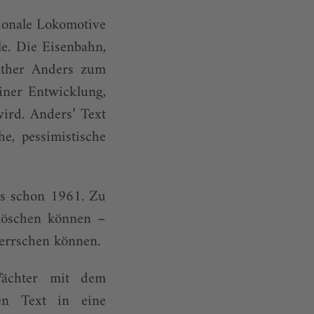
sionale Lokomotive
le. Die Eisenbahn,
nther Anders zum
iner Entwicklung,
rd. Anders’ Text
he, pessimistische
rs schon 1961. Zu
slöschen können –
herrschen können.
Wächter mit dem
en Text in eine