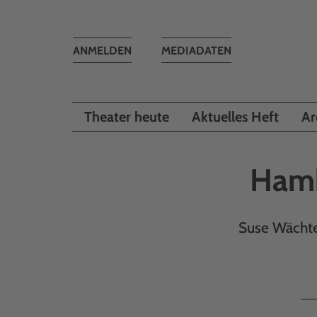
Toggle
ANMELDEN
MEDIADATEN
navigation
Theater heute
Aktuelles Heft
Ar
Hamb
Suse Wächte