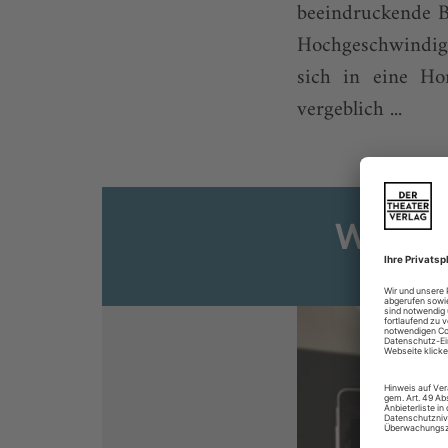
beeindruckende B
Hochgeschwindigk
sich in eine Ho
vergeblich ...
Weiter
Sie s