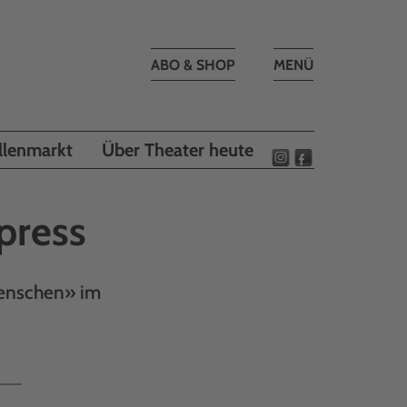
Toggle
ABO & SHOP
MENÜ
navigation
llenmarkt
Über Theater heute
press
Menschen» im