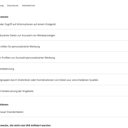
zum ePaper
Lesegenuss auf allen
Zugang zum Onlinea
Theater heute
Sie können alle Vorteile
sofort nutzen
Digital-Abo testen
eichnis