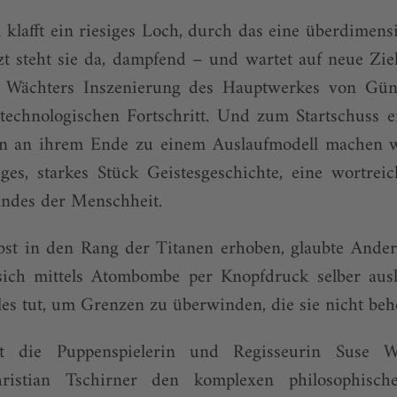
klafft ein riesiges Loch, durch das eine überdimen
tzt steht sie da, dampfend – und wartet auf neue Zie
e Wächters Inszenierung des Hauptwerkes von Gü
 technologischen Fortschritt. Und zum Startschuss e
n an ihrem Ende zu einem Auslaufmodell machen wi
ges, starkes Stück Geistesgeschichte, eine wortreic
andes der Menschheit.
lbst in den Rang der Titanen erhoben, glaubte Ande
sich mittels Atombombe per Knopfdruck selber au
les tut, um Grenzen zu überwinden, die sie nicht be
 die Puppenspielerin und Regisseurin Suse 
ristian Tschirner den komplexen philosophisch