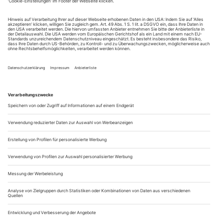
R. Clemens Bechtel
29. Kehlmann, Tyll
R. Ewa Teilmans
ALTENBURG/GERA, THEATER
2. Kressin, Liebe macht frei
R. Manuel Kressin
ANNABERG-BUCHHOLZ, EDUARD-VON-
-
WINTERSTEIN
THEATER
1. Coward und Chatten, Zwei Geister sind einer...
Verführerische Gewaltspiralen
Saar Magal/ Dresden Frankfurt Dance Company «10 Odd Emotions»
am Schauspielhaus Frankfurt
Auf der Bühne stehen schwarze Stühle, auf die sich beim
Einlass nach und nach Personen in schicker blaugrüner
Abendkleidung setzen, elegant ihre Beine