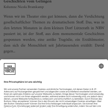
Geschichten vom Gelingen
Kolumne Nicola Bramkamp
Wenn wir im Theater eins gut können, dann die Verdichtung
gesellschaftlicher Themen zu dramatischem Stoff. Das, was in
den letzten Monaten in dem kleinen Dorf Lützerath in NRW
passiert ist, ist der Stoff, aus dem monumentale Geschichten
gesponnen werden, eine antike Tragödie, ein Erzählmuster,
dass sich die Menschheit seit Jahrtausenden erzählt: David
gegen...
Premieren 4/23
AACHEN, GRENZLANDTHEATER
28. Ellis, How to Date a Feminist
R. Eva Brunner
AACHEN, THEATER
27. Bechtel und Zeppenfeld, Woher und Wohin (AT) (U)