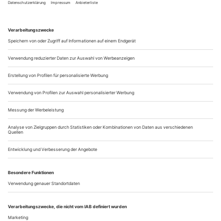
die sich in «Tanz» an den Haaren hochziehen lässt, früher in
einem Zirkus gearbeitet. Sie meinte, Florentina würde Frauen
suchen, die Erfahrungen mit Body Sus­pension haben, sich
also auf Haken in ihrem Fleisch aufhängen lassen wollen. Ich
hatte...
Mülheim/Ruhr: Unmoralischer Fixstern
nach Joris-Karl Huysmans und Michel Houellebecq
«Unterwerfung/Gegen den Strich»
Ist das jetzt Trotz? Regisseur Philipp Preuss geriet im letzten
Jahr in eine Repräsentationsdebatte: Seine Uraufführung des
Dramas «atlas» von Thomas Köck wurde seitens asiatisch-
deutscher Kulturschaffender grundlegend dafür kritisiert, dass
hier «weiße Menschen die Geschichten von Menschen of
colour auf deren Kosten nutzen» würden. In Mülheim
inszeniert der weiße...