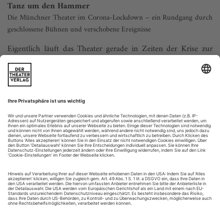
Tanz um den Hammer
Die Münchner Theater im Corona-Lockdown – ein Rundgang durch
geschlossene Bühnen und verschobene Ereignisse
Eigentlich läuft das Theater gerade in Zeiten der Krise zur
Höchstform auf. Als Ort subversiver Gemeinschaft und
kollektiver Selbstvergewisserung, zum Mut fassen und Kraft
schöpfen und um mitten in einer unübersichtlichen
gesellschaftspolitischen Situation den Blick für besondere
Standpunkte zu öffnen und die Gedanken zu schärfen. All das
wäre auch jetzt besonders...
Wie ein Engel
Die britische Performerin Lucifire hängt an Haken in ihrem Fleisch in
Florentina Holzingers «Tanz». Ein Gespräch über Schmerz, Euphorie
und Hexen
Wie sind Sie bei Florentina Holzinger gelandet?
Karin Cerny
Ich habe mit der Performerin Vero­nica Thompson,
Lucifire