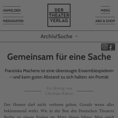
Toggle
Toggle
ANMELDEN
MENÜ
navigation
navigatio
MEDIADATEN
ABO & SHOP
Archiv/Suche
Gemeinsam für eine Sache
Franziska Machens ist eine überzeugte Ensemblespielerin
– und kann guten Abstand zu sich halten: ein Porträt
Ein Beitrag von
Christian Rakow
Der Humor darf nicht verloren gehen. Gerade wenn alles
beklemmend wirkt. Wie in der Box des Deutschen Theaters
Berlin an einem Freitag im März dieses Jahres. Man spielt