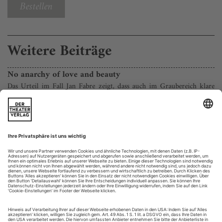
Bestellen
Weitere Beiträge
No anarchy of love and beauty
Das Urteil im Fall Jan Fabre zeigt, dass auch im Graubereich klare
Regeln gelten
Ich entschuldige mich aufrichtig bei jeder, die sich verletzt
fühlt, bei jedem, der sich wegen mir schlecht gefühlt hat. Ich
wünsche ihnen die Anarchie der Liebe und der Schönheit» –
diese handschriftlichen Zeilen hatte der belgische Künstler
und Choreograf Jan Fabre während des Prozesses gegen ihn
wegen sexueller Belästigung seinen Anwält:innen zur
Übermittlung an...
Redeströme schriller Vögel