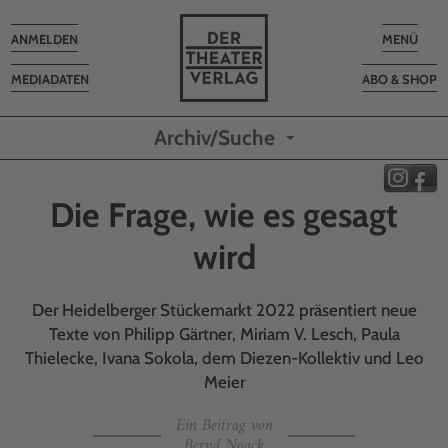
Toggle
Toggle
ANMELDEN
MENÜ
navigation
navigatio
MEDIADATEN
ABO & SHOP
Archiv/Suche
Die Frage, wie es gesagt
wird
Der Heidelberger Stückemarkt 2022 präsentiert neue
Texte von Philipp Gärtner, Miriam V. Lesch, Paula
Thielecke, Ivana Sokola, dem Diezen-Kollektiv und Leo
Meier
Ein Beitrag von
Bernd Noack