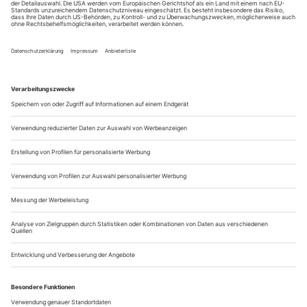
Kathrin Röggla «Verfahren» (U) im Staatstheater Saarbrücken
Über viele Jahre konnte die rechtsradikale Terror -zelle NSU
Mitbürger:innen ausländischer Herkunft ermorden, ohne
überführt zu werden. Grund dafür: Der Verfassungsschutz
ermittelte beharrlich in die falsche Richtung. Einen
rechtsextremen Hintergrund der Taten schloss er aus und
versteifte sich auf organisierte ausländische Kriminalität.
Aufklärung über diese...
Tanzen, bis die Göttin kommt
Miroslava Svolikova «GI3F (Gott ist drei Frauen)» (U) im ETA
Hoffmann Theater Bamberg
«Jedenfalls, das Ende war ziemlich misslungen», stellt die
Göttin Nummer eins fest. «Der Anfang ja auch», gibt ihre
Kollegin, die Allmächtige Nummer zwei, zu bedenken. Und
Nummer drei räumt freimütig ein, sich an den Anfang «gar
nicht mehr erinnern» zu können. Daran, dass sich – kaum,
dass die Erlauchten es mal wieder über sich gebracht haben,