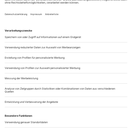
Wiebke Mollenhauer, Peter Brombacher (dessen Rolle
mittlerweile Jochen Noch übernommen hat) und Benjamin
Radjapour auf Kothurnen und Kunstrasen Fußball gespielt,
was eher nach paralympischem...
Der lange Marsch durch die Fettnäpfe
Für und wider Identität und Gewalt: Yael Ronens Erfolgsstück feiert
als «Next Generation» am Berliner Gorki Theater 10. Geburtstag,
Sebastian Nübling inszeniert die Zürcher Uraufführung von Necati
Öziris gegen Kleist verfasste «Die Verlobung in St. Domingo» (der
Stückabdruck liegt diesem Heft bei)
Die Tür im Eisernen Vorhang knallt, Niels Bormann kommt
auf die Gorki-Bühne und sagt zur Begrüßung:
«Entschuldigung». Haha, er ist wieder da: Vor zehn Jahren
erfand sich der 45-jährige Schauspieler in der ersten
israelisch-deutschen Koproduktion der Theatermacherin Yael
Ronen als ultradeutscher, beflissen-klemmiger
Wiedergutmachungsstreber, der zwar unter seinem...