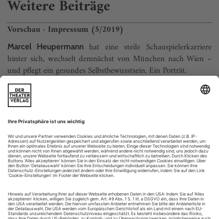
Weitere Beiträge
Vorschau - Impressum (5/2019)
hat eine steile Schau­spielerkarriere
Marcel Heupermann
hinter sich, wechselt demnächst von München nach Wien –
und pflegt ein gesundes Selbst­bewusstsein. Ein Porträt.
Als
vor fünf Jahren das Wiener Burgtheater
Karin Bergmann
übernahm, war es hoch verschuldet, tief verunsichert und
führungslos. Sie verlässt ein bestelltes Haus: eine Bilanz.
Wer meint, die Provinz...
Sonnenaufgang hinterm Schuldenberg
Die Zehner-Auswahl beim Theatertreffen im Überblick
An diesem Münchner Winterabend herrscht längst Nacht, als
nach neuneinhalb Theaterstunden die Sonne aufgeht. Eben
haben Maja Beckmann, Majd Feddah, Gro Swantje Kohlhof,