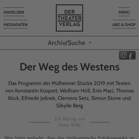
Toggle
Toggle
ANMELDEN
MENÜ
navigation
navigatio
MEDIADATEN
ABO & SHOP
Archiv/Suche
Der Weg des Westens
Das Programm der Mülheimer Stücke 2019 mit Texten
von Konstantin Küspert, Wolfram Höll, Enis Maci, Thomas
Köck, Elfriede Jelinek, Clemens Setz, Simon Stone und
Sibylle Berg
Ein Beitrag von
Franz Wille
Wer hätte gedacht, dass das zivilisatorische Erfolgsprojekt, in