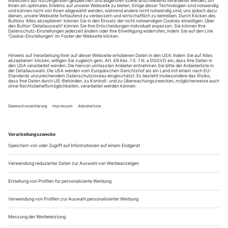
16. Long, Shakespeares sämtliche Werke ......
Keiner ist vor dem Verrecken gefeit
Der Mythos sträubt sich – sowohl bei Karin Beiers «Die Troerinnen»
in Köln als auch bei Karin Henkels Zürcher «Elektra»
Am Schauspiel Köln hat es die schöne Helena in die Untiefen
der TV-Unterhaltung verschlagen. Es läuft bein­harter
Nachmittagstalk, Thema: «Ich Opfer». Der Zankapfel des
Trojanischen Krieges – Helena war Paris ja mehr oder
weniger freiwillig, aber definitiv ehebrechend nach Troja
gefolgt, was ihren Gatten Menelaos zum Feldzug veranlasste
– treibt die ortsansässigen...
Kuckucksnest Kosovo
Europa ist komplizierter als man denkt: Jeton und Blerta Neziraj aus
Pristina legen sich in «Einer flog über das Kosovo-Theater» mit der
Politik an