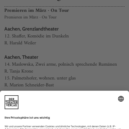
Premieren im März · On Tour
Premieren im März · On Tour
Aachen, Grenzlandtheater
12. Shaffer, Komödie im Dunkeln
R. Harald Weiler
Aachen, Theater
14. Maslowska, Zwei arme, polnisch sprechende Rumänen
R. Tanja Krone
15. Palmetshofer, wohnen. unter glas
R. Marion Schneider-Bast
Aalen, Theater der Stadt
2. Schönherr, Der Weibsteufel
R. Nikolaos Boitsos
Anklam, Vorpommersche Landesbühne