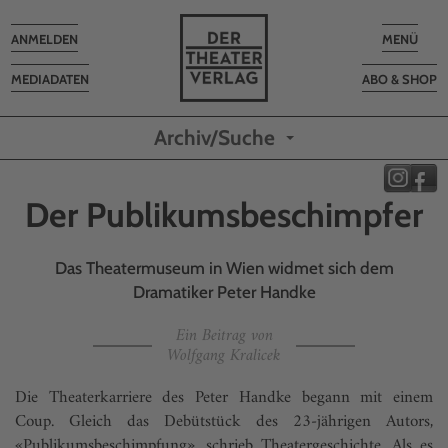
Toggle
Toggle
ANMELDEN
MENÜ
navigation
navigatio
MEDIADATEN
ABO & SHOP
Archiv/Suche
Der Publikums­beschimpfer
Das Theatermuseum in Wien widmet sich dem
Dramatiker Peter Handke
Ein Beitrag von
Wolfgang Kralicek
Die Theaterkarriere des Peter Handke begann mit einem
Coup. Gleich das Debütstück des 23-jährigen Autors,
«Publikumsbeschimpfung», schrieb Theatergeschichte. Als es