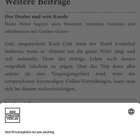
Weitere Beiträge
Der Dealer und sein Kunde
Hasko Weber beginnt seine Weimarer Intendanz furchtlos und
selbstbewusst mit Goethes «Faust»
Gott, ausgerechnet Karel Gott muss der Teufel knödelnd
imitieren, wenn er «Einmal um die ganze Welt» singt und
sich aufmacht, Faust das richtige Leben nach dessen
vergrübelt falschem zu zeigen. Dass der Trip dann alles
andere als eine Vergnügungsfahrt wird, trotz der
versprochenen kurzweiligen Grillen-Vertreibungen, kann man
sich bei diesem undurchsichtigen...
Im Avant-Garten
Das Internationale Sommerfestival Hamburg wird jetzt von András
Siebold kuratiert und stellt Fragen zum Biografischen
Pünktlich zum Start des Internationalen Sommerfestivals hat
sich der Sommer vorerst aus Hamburg verabschiedet. Das