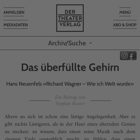
Toggle
Toggle
ANMELDEN
MENÜ
navigation
navigatio
MEDIADATEN
ABO & SHOP
Archiv/Suche
Das überfüllte Gehirn
Hans Neuenfels «Richard Wagner – Wie ich Welt wurde»
Ein Beitrag von
Stephan Reuter
Altern an sich ist schon eine lästige Angelegenheit. Aber es
gibt nichts Lästigeres, als in der Haut eines alternden Genies
zu stecken: zu wissen, dass einen seine Musik nach dem
eigenen Ende unsterblich macht, zu fühlen, dass einen