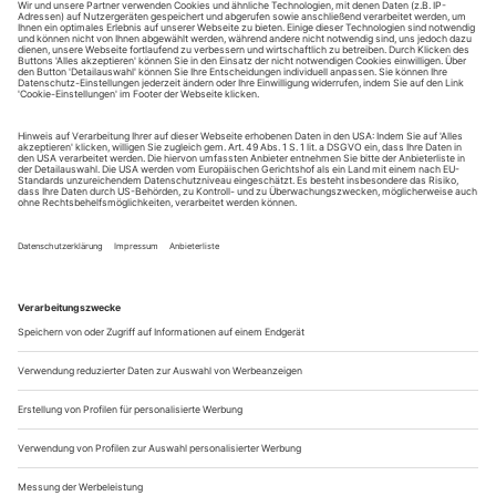
erfüllt alle Klischees über die Hansestadt, ist aber für ein
Theater-, Kunst- und Musikfestival nicht weiter schlimm,
einzig der Erholungsbereich des Festivals leidet ein wenig
unter dem Schmuddelwetter. Die Hamburger Künstlergruppe
Baltic Raw hat...
Premieren im Oktober · On Tour
Aachen, Theater
31. Veiel, Das Himbeerreich
R. Bernadette Sonnenbichler
Aalen, Theater der Stadt
4. Walser, Eine Stille für Frau Schirakesch
R. Tina Brüggemann & Tonio Kleinknecht
Anklam, Theater
25. Williams, Endstation Sehnsucht
R. Oliver Trautwein