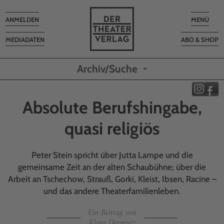
Toggle
Toggle
ANMELDEN
MENÜ
navigation
navigatio
MEDIADATEN
ABO & SHOP
Archiv/Suche
Absolute Berufshingabe,
quasi religiös
Peter Stein spricht über Jutta Lampe und die
gemeinsame Zeit an der alten Schaubühne; über die
Arbeit an Tschechow, Strauß, Gorki, Kleist, Ibsen, Racine –
und das andere Theaterfamilienleben.
Ein Beitrag von
Klaus Dermutz