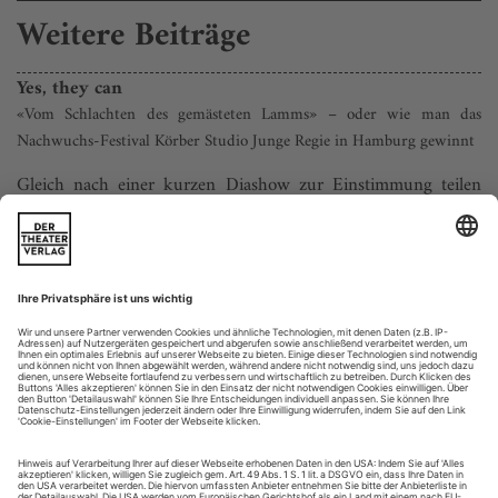
Weitere Beiträge
Yes, they can
«Vom Schlachten des gemästeten Lamms» – oder wie man das
Nachwuchs-Festival Körber Studio Junge Regie in Hamburg gewinnt
Gleich nach einer kurzen Diashow zur Einstimmung teilen
sich Gesine Hohmann und Stephan Stock die Bühne gerecht
auf. Auf der linken Seite arbeitet sich der Berner
Schauspielschüler mit geradem Rücken, irritierend
wohlgesetztem Lächeln und ein paar multifunktionalen
Holzlatten durch den stoischen Optimismus von Halldor
Laxness’ «Sein eigener Herr»: die Geschichte...
Unheil am Stück
Dea Loher «Unschuld» (Staatstheater Kassel, Schauspielhaus)
Dea Lohers Territorium ist das Leben der be­ladenen
Menschen, die manchmal dann doch einen gewissen Witz ihr