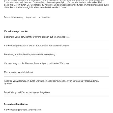
eigen nennen. Frau Zucker ist so eine. Ihr Bein fault
allmählich, trotzdem kommt immer mal wieder
dieses lakonische «Wäre ich Tankwart, genügte eine
Zigarette». Oder die illegalen schwarzen Immigranten Elisio
und Fadoul, die am Strand so lange über eine...
Der letzte Stern der Müden
Der Film-, Theater- und Opernregisseur Werner Schroeter starb mit
65 Jahren
Was für eine seltsame, singuläre Karriere, die sich da zwischen
den Theatern von Kassel oder Oberhausen, Berlin und
Hamburg, den Opern von Amsterdam oder Paris und
Filmretrospektiven in Locarno, Rom und New York bewegt
hat!
Werner Schroeter war von Beginn an und blieb bis zuletzt ein
Sonderfall – als Filmemacher des deutschen Autorenkinos, als