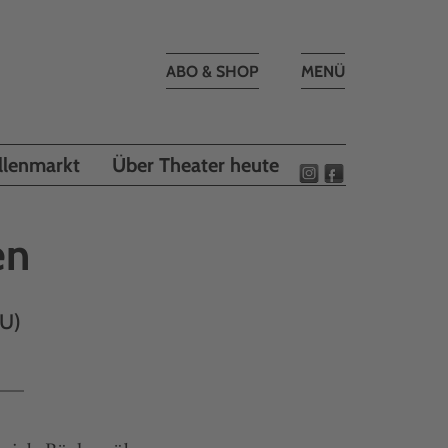
Toggle
ABO & SHOP
MENÜ
navigation
llenmarkt
Über Theater heute
en
(U)