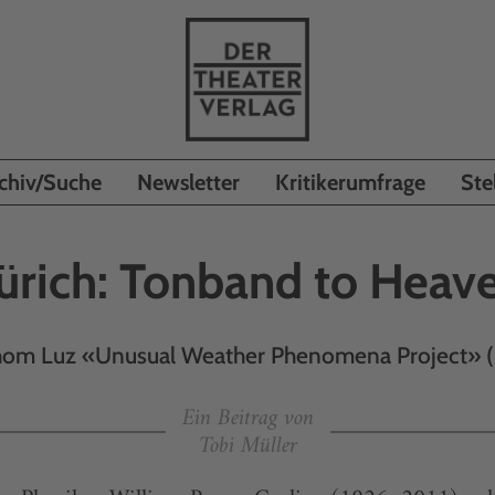
chiv/Suche
Newsletter
Kritikerumfrage
Ste
ürich: Tonband to Heav
om Luz «Unusual Weather Phenomena Project» 
Ein Beitrag von
Tobi Müller