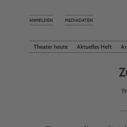
Toggle
ANMELDEN
MEDIADATEN
navigation
Theater heute
Aktuelles Heft
Ar
Z
Th