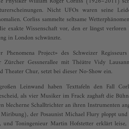
e Physiker William Roger Corliss (1926–2011) sc
aturerscheinungen. Nicht UFOs waren seine Leide
o­malien. Corliss sammelte seltsame Wetterphänome
e exakte Wissenschaft vor, den er längst verloren 
ung in London schwänzte.
r Phenomena Project» des Schweizer Regisseur
r Zürcher Gessnerallee mit Théâtre Vidy Lausanne
d Theater Chur, setzt bei dieser No-Show ein.
großen Leinwand haben Texttafeln den Fall Corlis
scheid, als vier Musiker im Frack zaghaft die Bühne
en blecherne Schalltrichter an ihren Instrumenten a
iribung), der Posaunist Michael Flury ploppt und p
, und Toningenieur Martin Hofstetter erklärt leise,