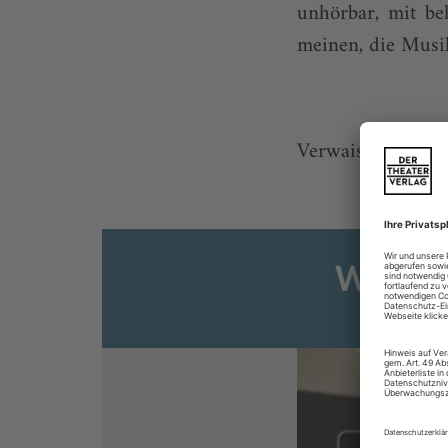
unhörbar, mit b
meinen, die Musik
Verwaiste Mikrofo
Weiter
Sie s