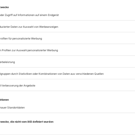
Zugang zur Theater
zum ePaper
Lesegenuss auf allen
Zugang zum Onlinea
Theater heute
Sie können alle Vorteile
sofort nutzen
Digital-Abo testen