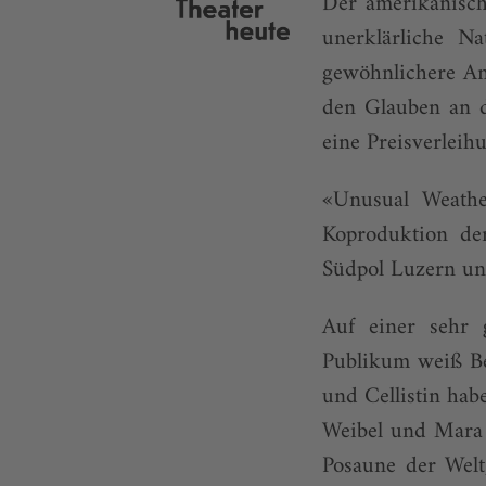
Der amerikanisch
unerklärliche N
gewöhnlichere An
den Glauben an di
eine Preisverleih
«Unusual Weathe
Koproduktion de
Südpol Luzern un
Auf einer sehr 
Publikum weiß Be
und Cellistin hab
Weibel und Mara M
Posaune der Welt