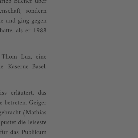
hrieb Bücher über
nschaft, sondern
ne und ging gegen
hatte, als er 1988
s Thom Luz, eine
, Kaserne Basel,
s erläutert, das
 betreten. Geiger
ngebracht (Mathias
ustet die leiseste
 für das Publikum