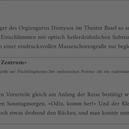
er des Orgiengurus Dionysos im Theater Basel so an
e Einschlämmen mit optisch heilerdeähnlichen Substa
n einer eindrucksvollen Massenchoreografie zur begle
s Zentrum»
ffe auf Flüchtlingsheime: Der ostdeutschen Provinz eilt ein reaktion
n Vorurteile gleich am Anfang der Reise bestätigt w
en Sonntagmorgen, «Odin, komm her!» Und der Klei
 noch etwas drohend den Rücken, und man konnte nun 