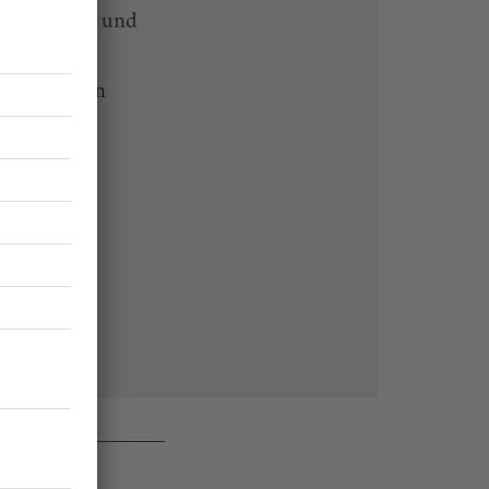
-heute-App und
 Endgeräten
rchiv von
 des Abos