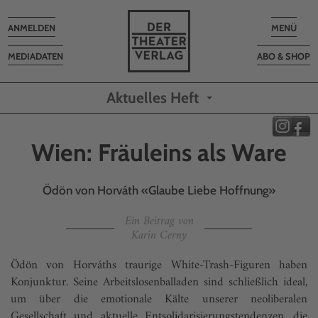
Toggle
Toggle
ANMELDEN
MENÜ
navigation
navigatio
MEDIADATEN
ABO & SHOP
Aktuelles Heft
Wien: Fräuleins als Ware
Ödön von Horváth «Glaube Liebe Hoffnung»
Ein Beitrag von
Karin Cerny
Ödön von Horváths traurige White-Trash-Figuren haben
Konjunktur. Seine Arbeitslosenballaden sind schließlich ideal,
um über die emotionale Kälte unserer neoliberalen
Gesellschaft und aktuelle Entsolidarisierungstendenzen, die