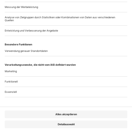
Bücher: Herrn Prosperos armer Vetter
Ein Buch über den und von dem Schauspieler Robert Hunger-Bühler
In Christophe Marthalers Inszenierung von Shakespeares
«Der Sturm», in der kein Sturm tobte, aber eine seltsam
verzaubernde Windstille erblühte, nämlich das im Untertitel
versprochene «petit rien», spielte Robert Hunger-Bühler den
Ariel als grimmigen Kellner im Frack. Er schien wie die in
einer Art Wartesaal versammelten Gäste sein Leben als
Schiffbruch erlitten zu...
Über uns
Kontakt
Kritikerumfrage
Newsletter
Mediadaten
Datenschutz
Impressum
AGB
Vertrag widerrufen
Cookie-Einstellungen
Abo kündigen