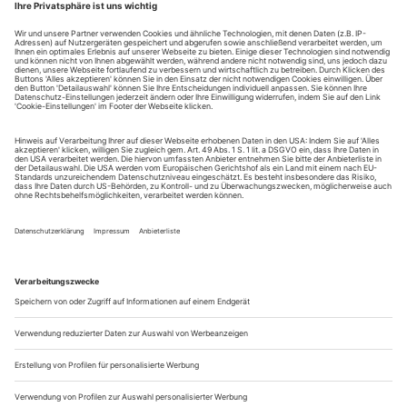
George Orwell «1984»
Wer gegen die «Lügenpresse» wütet, der glaubt auch, dass
Gender Mainstreaming ein perfides Programm zur
Gleichschaltung des Begehrens sei und nennt politisch
korrekte Sprachempfehlungen verächtlich «Neusprech».
Pegida und AfD haben George Orwells 1949 erschienenen
Roman «1984» genau gelesen, was absurderweise zur Folge
hat, dass die totalitarismuskritische Dystopie...
Nachruf: Die raue Stimme
Zum Tod des Autors und Übersetzers Werner Buhss
Seine Stimme klang wie von einer Arktis-Expedition, sein
kehliges Gelächter wie ein Möwenschwarm. Sein ostinater
Redefluss, den auch die Nachtank-Schlucke aus dem
Weißweinglas, seine flüchtigen Züge an der Lulle nicht
unterbrechen konnten, schien die ihm in die Wiege gelegte
Daseins-Form zu sein. Nur wenige Zechgenossen hatten eine
etwaige Ahnung davon, dass ein...