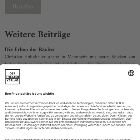
Bestellen
Weitere Beiträge
Die Erben der Räuber
Christian Holtzhauer startet in Mannheim mit neuen Stücken von
Lukas Bärfuss und Enis Maci, Schillers «Die Räuber» und einem
«Volksfest» der besonderen Art
Endlich mal keine düstere Dystopie zum weiteren Untergang
des Abendlandes, sondern eine Zukunftsvision, die nicht
heller und erwartungsfroher strahlen könnte: Die Menschheit,
wie sie Lukas Bärfuss zumindest am Anfang seines neuen
Stücks vorstellt, lebt nach dem Prinzip von «Hingabe,
Wohlwollen und Freundschaft», hat Kriege und allen Streit
hinter sich gelassen,...