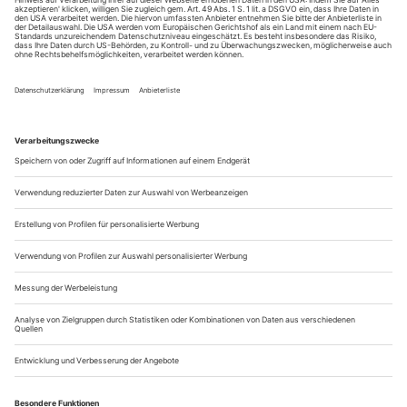
Augsburg: Uhrwerk Orest
Aischylos «Orestie»
Blut ist eine hartnäckige Flüssigkeit. Es klebt an Körpern und
Kleidern, macht zuverlässig ein schlechtes Gewissen und will,
einmal vergossen, einfach nicht aus der Welt verschwinden.
Es wird weitergetragen, von Generation zu Generation: Blut
ist dicker als Wasser, und seine Verwandten kann man sich
nun mal nicht aussuchen.
Das gilt auch für Orest, den letzten...
Ein schwarzes Loch
... ist die Zukunft im Jahr 2028, die Andres Veiel und Jutta
Doberstein nach einem gründlichen Recherche-Vorlauf im Deutschen
Theater antizipieren: «Let Them Eat Money»
Vor einem Jahr wurde das hochambitionierte Projekt
aufgesetzt, mit der Frage aller Fragen, vor der sich unsere
Gegenwart (und die politischen Institutionen) so erfolgreich