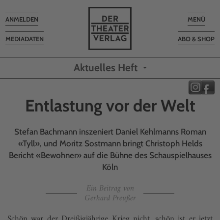
Toggle
Toggle
ANMELDEN
MENÜ
navigation
navigatio
MEDIADATEN
ABO & SHOP
Aktuelles Heft
Entlastung vor der Welt
Stefan Bachmann inszeniert Daniel Kehlmanns Roman
«Tyll», und Moritz Sostmann bringt Christoph Helds
Bericht «Bewohner» auf die Bühne des Schauspielhauses
Köln
Ein Beitrag von
Gerhard Preußer
Schön war der Dreißigjährige Krieg nicht, schön ist er jetzt