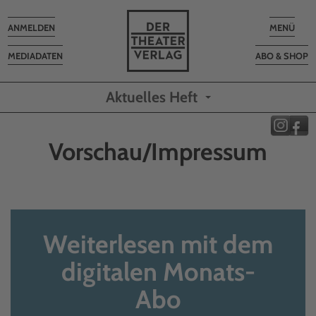
Toggle
Toggle
ANMELDEN
MENÜ
navigation
navigatio
MEDIADATEN
ABO & SHOP
Aktuelles Heft
Vorschau/Impressum
Weiterlesen mit dem
digitalen Monats-
Abo