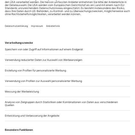
Aufführungen
Ein Überblick über die interessantesten Inszenierungen im März,
ausgewählt von der «Theater heute»- Redaktion.
Ein bisschen Abwechslung muss sein! Und immer Berlin ist
auch langweilig. Also zieht es DT-Hausregisseur Andreas
Kriegenburg mit Goldonis «Diener zweier Herren» nach
Frankfurt, und Gorki-Chef Armin Petras verschlägt es
erstmalig an die Münchner Kammerspiele. Auch in seinem
Doppelprojekt «Krieg» meldet sich, neben Kleists tragischem
«Robert Guiskard», Goldoni zu...
Blicke ins Offene
Zum Tod des Bühnen- und Kostümbildners Wolf Münzner
Er war ein Mann der Mengen. Als er einmal in
seinem geliebten Kochbuch von Paul Bocuse ein
Kuchenrezept studierte, das unter anderem 24 Eier verlangte,