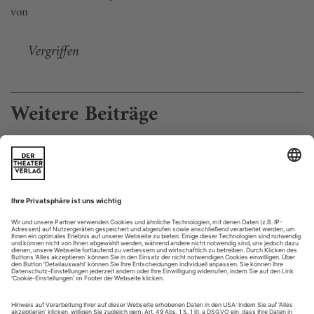
von
Vergriffen
Weitere Beiträge
Wenn die Hoffnung zum Debakel wird
Über die Gefahr, die Demokratie durch Demokratisierung zu
zerstören
In der Regel formulieren wir unsere Erwartungen für die
nähere und fernere Zukunft auf der Grundlage von
Linearitätserwartungen: Ein Mehr an Investition wird nach
gewisser Zeit auch zu einem Mehr an Erträgen führen, mehr
Wissen ist die Grundlage größerer Bildung, und
dementsprechend erwarten wir auch von einer Politik der
Demokratisierung eine Ausdehnung und...