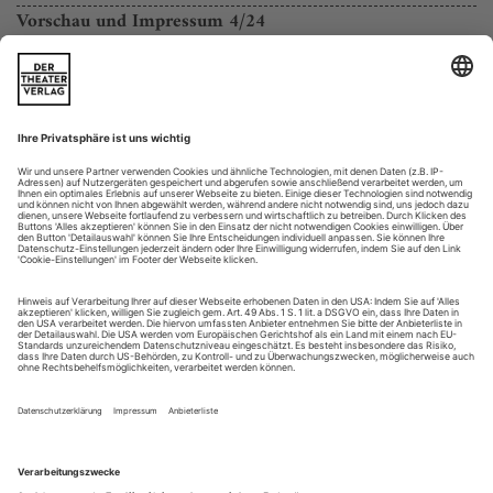
Vorschau und Impressum 4/24
Pläne der Redaktion
Im Monat Mai drängeln beim
und
Berliner Theatertreffen
den
die bemerkenswertesten
Mülheimer Stücken
Inszenierung und wichtigsten Uraufführungen an die Rampe:
Programme, Porträts und Gespräche!
«Laios» steht sowohl beim
Roland Schimmelpfennigs
Theatertreffen als auch bei den Mülheimer Stücken in der
Auswahl. Ein Gespräch und der Stückabdruck
Ohne...
Petersburger Hängung
Jean-Paul Sartre «Geschlossene Gesellschaft» am Thalia Hamburg
Die Hölle, das ist die Gemäldegalerie. Zumindest, wenn sie so
kuratiert ist wie die, die Nadin Schumacher in die neu