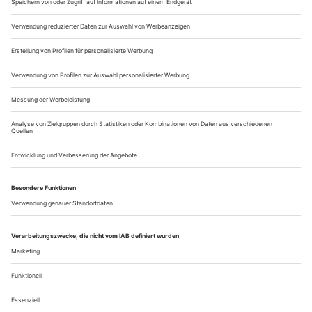
eröffnete Kleinbühne «Werkstatt» in der Thalia-
Nebenspielstätte Gaußstraße gebaut hat: Einige Bilder sind
beschmiert oder zerrissen, an einer Stelle hängt nur ein leerer
Rahmen, ein weiterer Rahmen ist beschädigt, vor allem aber
passt nichts...
Fliegen im Kopf
Leonie Lorena Wyss «Muttertier» am Burgtheater Wien
An schlechten Tagen wacht sie gar nicht auf, hat sich ins
Schlafzimmer zurückgezogen, ist zugedröhnt von ihren
Tabletten und überlässt ihre drei Kinder sich selbst. An guten
Tagen aber steht sie plötzlich mit der Badetasche im Flur,
macht Stress, ob die Schwimmsachen für den Ausflug ins
Hallenbad schon eingepackt sind. Im Auto läuft Musik, «Bello
e impossibile»,...
Über uns
Kontakt
Kritikerumfrage
Newsletter
Mediadaten
Datenschutz
Impressum
AGB