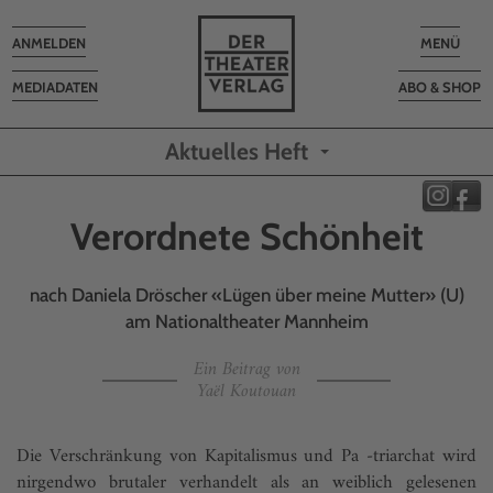
Toggle
Toggle
ANMELDEN
MENÜ
navigation
navigatio
MEDIADATEN
ABO & SHOP
Aktuelles Heft
Verordnete Schönheit
nach Daniela Dröscher «Lügen über meine Mutter» (U)
am Nationaltheater Mannheim
Ein Beitrag von
Yaël Koutouan
Die Verschränkung von Kapitalismus und Pa -triarchat wird
nirgendwo brutaler verhandelt als an weiblich gelesenen