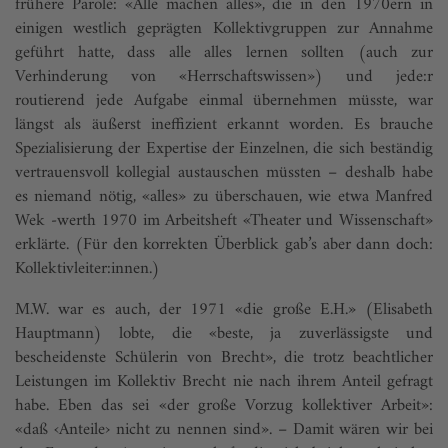
frühere Parole: «Alle machen alles», die in den 1970ern in
einigen westlich geprägten Kollektivgruppen zur Annahme
geführt hatte, dass alle alles lernen sollten (auch zur
Verhinderung von «Herrschaftswissen») und jede:r
routierend jede Aufgabe einmal übernehmen müsste, war
längst als äußerst ineffizient erkannt worden. Es brauche
Spezialisierung der Expertise der Einzelnen, die sich beständig
vertrauensvoll kollegial austauschen müssten – deshalb habe
es niemand nötig, «alles» zu überschauen, wie etwa Manfred
Wek -werth 1970 im Arbeitsheft «Theater und Wissenschaft»
erklärte. (Für den korrekten Überblick gab’s aber dann doch:
Kollektivleiter:innen.)
M.W. war es auch, der 1971 «die große E.H.» (Elisabeth
Hauptmann) lobte, die «beste, ja zuverlässigste und
bescheidenste Schülerin von Brecht», die trotz beachtlicher
Leistungen im Kollektiv Brecht nie nach ihrem Anteil gefragt
habe. Eben das sei «der große Vorzug kollektiver Arbeit»:
«daß ‹Anteile› nicht zu nennen sind». – Damit wären wir bei