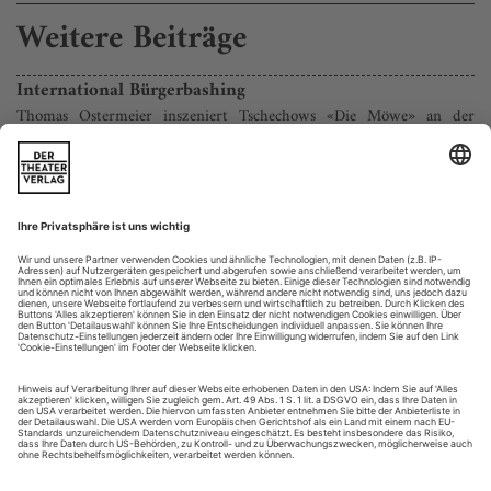
Weitere Beiträge
International Bürgerbashing
Thomas Ostermeier inszeniert Tschechows «Die Möwe» an der
Schaubühne, Oliver Frljic mixt Heiner-Müller-Texte zu «Schlachten»
am Gorki Theater
Es gibt wenige Stücke, mit denen man so wunderbar
klarmachen kann, was man sich von der Theaterkunst erhofft,
wie Anton Tschechows «Die Möwe» (von 1896). Schließlich
kreist die Handlung um einen geradezu exemplarischen
Dichterwettstreit: Da haben wir auf der einen Seite den
ambitionierten Jungdramatiker Kostja, der sich als flammender
Visionär und Formenzertrümmerer positioniert, also als...
Kunstwerke der Ich-Kooperation
Große Ensembles, Kanon- und Stoffaneignungen von der Seitenlinie:
das Programm des Berliner Theatertreffens 2023