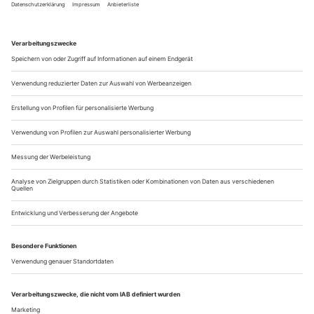
Talentshows haben lange ein süßes Gift ins Unbewusste ihres
Publikums geträufelt: Auch du kannst – und sollst, wenn du
eine Frau bist – schlank, sexy, rein und begehrenswert sein,
wenn du dich nur anstrengst. Was, wenn jetzt eine Frau,
einen Dolch im fauligen Gebiss, mit unreiner Haut,
Augenklappe, schmuddeligem Rüschenhemd und «unten
ohne», aber unrasiert, an der Volksbühne die...
«Ich möchte nichts richtig machen müssen»
Die Schauspielerin Katharina Bach feiert an den Münchner
Kammerspielen Erfolge
Was für eine Energie, die von der Bühne herab knistert,
glitzert, gluckst und giggelt – und dann plötzlich explodiert,
aus einer schroffen Tiefe heraus, die man zuerst gar nicht
verorten kann in der schmalen Person da oben in der Mitte
mit hellwachen Augen und leicht spöttischen Mundwinkeln.
Noch sitzen sie zu fünft am Lesetisch und kabbeln sich über
ihre Positionen im Rollenverzeichnis –...