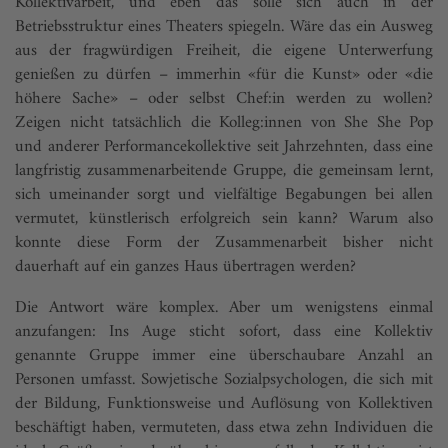
Kollektivarbeit, und eben das solle sich auch in der
Betriebsstruktur eines Theaters spiegeln. Wäre das ein Ausweg
aus der fragwürdigen Freiheit, die eigene Unterwerfung
genießen zu dürfen – immerhin «für die Kunst» oder «die
höhere Sache» – oder selbst Chef:in werden zu wollen?
Zeigen nicht tatsächlich die Kolleg:innen von She She Pop
und anderer Performancekollektive seit Jahrzehnten, dass eine
langfristig zusammenarbeitende Gruppe, die gemeinsam lernt,
sich umeinander sorgt und vielfältige Begabungen bei allen
vermutet, künstlerisch erfolgreich sein kann? Warum also
konnte diese Form der Zusammenarbeit bisher nicht
dauerhaft auf ein ganzes Haus übertragen werden?
Die Antwort wäre komplex. Aber um wenigstens einmal
anzufangen: Ins Auge sticht sofort, dass eine Kollektiv
genannte Gruppe immer eine überschaubare Anzahl an
Personen umfasst. Sowjetische Sozialpsychologen, die sich mit
der Bildung, Funktionsweise und Auflösung von Kollektiven
beschäftigt haben, vermuteten, dass etwa zehn Individuen die