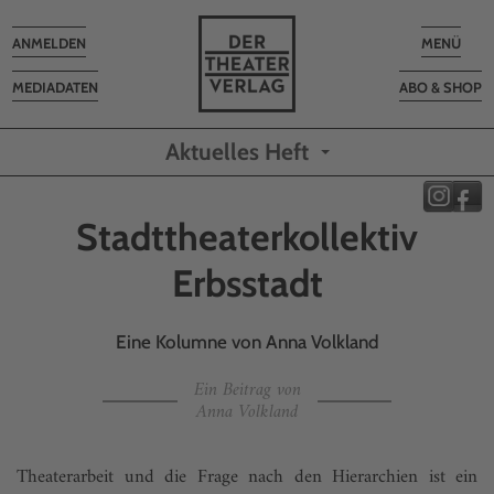
Toggle
Toggle
ANMELDEN
MENÜ
navigation
navigatio
MEDIADATEN
ABO & SHOP
Aktuelles Heft
Stadttheaterkollektiv
Erbsstadt
Eine Kolumne von Anna Volkland
Ein Beitrag von
Anna Volkland
Theaterarbeit und die Frage nach den Hierarchien ist ein