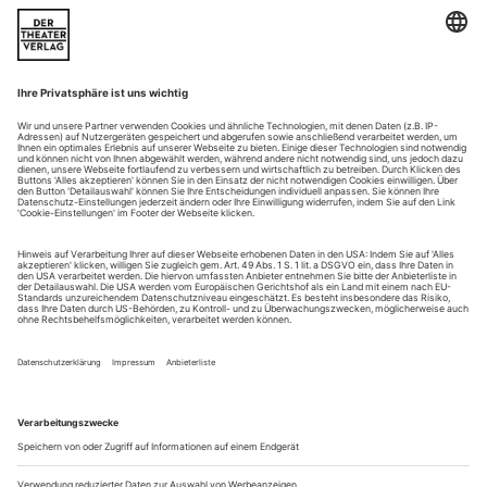
Aufführungen
Die interessantesten Premieren im Mai, ausgewählt von der «Theater
heute»-Redaktion
Nein, es ist keine Romanbearbeitung, mit der Michael
Thalheimer seine erste Regie an der Berliner Schaubühne
vorstellt. Der Großromancier Lew Tolstoi hat 1886 mit «Die
Macht der Finsternis» ein veritab­les Drama, fünf Frauen,
sechs Männer, um die Gier, das Geld und den Tod
geschrieben. Sechs Jahre früher hat der sehr junge Kollege
Tschechow seinen müden...
Die Abwesenheit von Harmonie
Geschichte im mp3-Format: Heiner Müller hören
Wenn in der nächsten Woche die Regierung zurücktritt, darf
auf Demonstrationen getanzt werden», beendet Heiner Müller
seine Rede am 4. November 1989 auf dem Alexanderplatz.
Zukunftsbesorgt hatte er davor zur «Grün­dung freier
Gewerkschaften» aufgerufen − die Volksstimme buht. Jetzt