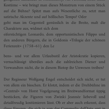
Kostüme – wie bringt man dieses Monstrum von einem Stück
auf die Bühne? Spitzt man aufs Wesentliche zu, setzt man
satirische Akzente und auf höllisches Tempo? Oder
geht man im Gegenteil genüsslich in die Breite, malt die
Charaktere aus, widmet sich dem
eifersüchtigen Leonardo, dem opportunistischen Filippo und
den anderen Bürgern, die in Goldonis «Trilogie der schönen
Ferienzeit» (1758–61) den Le
bens- und vor allem Urlaubsstil der Aristokratie kopieren,
vernachlässigt überdies auch die zahlreichen Diener und
Verwandten nicht, die in diesem Biotop ihr Unwesen treiben?
Der Regisseur Wolfgang Engel entscheidet sich nicht, er tut
von allem ein bisschen. Er klotzt, indem er die Drehbühne im
«Central» von Horst Vogelgesang im Breitwandformat üppig
bestücken, die Figuren von Zwinki Jeannée liebevoll und
detailfreudig kostümieren lässt. Ob er aber auch erkennt, dass
diese Figuren, die sich ja von der Commedia dell’Arte erst in