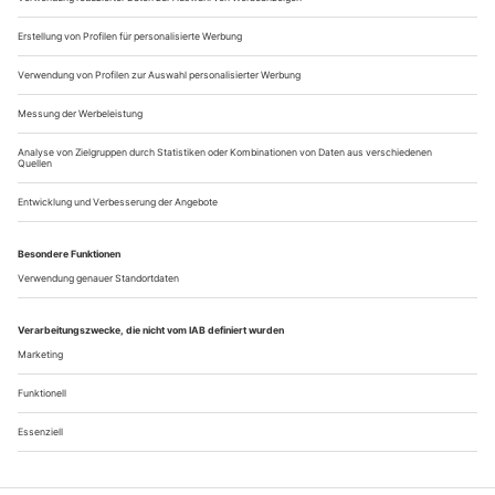
jubelt sie, eine halbe Million, deren «Euphorie» und
«Bedürfnis nach einem...
Revolution? Von wegen
Stephan Kimmig entschlackt Gorkis «Kinder der Sonne» am
Deutschen Theater Berlin
Kimmigs Fassung von Gorkis Prä-Revolutionsdrama «Kinder
der Sonne», geschrieben 1915 in Festungshaft, ist politisch
erfreulich unsentimental. Kimmig lässt dezidiert alle Szenen
weg, die bei Gorki auf einen bevorstehenden Aufstand der
Unterschicht verweisen. Revolutionskitsch im BE-Stil oder
vermeintlich «linkes» Kunstgewerbe-Pathos à la Lösch sind
nicht so Kimmigs...
Über uns
Kontakt
Kritikerumfrage
Newsletter
Mediadaten
Datenschutz
Impressum
AGB
Vertrag widerrufen
Cookie-Einstellungen
Abo kündigen