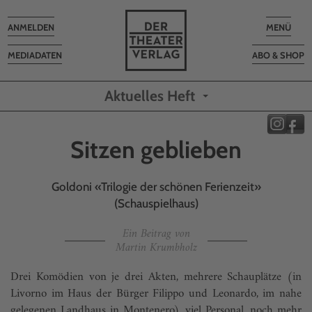
Toggle
Toggle
ANMELDEN
MENÜ
navigation
navigatio
MEDIADATEN
ABO & SHOP
Aktuelles Heft
Sitzen geblieben
Goldoni «Trilogie der schönen Ferienzeit»
(Schauspielhaus)
Ein Beitrag von
Martin Krumbholz
Drei Komödien von je drei Akten, mehrere Schauplätze (in
Livorno im Haus der Bürger Filippo und Leonardo, im nahe
gelegenen Landhaus in Montenero), viel Personal, noch mehr