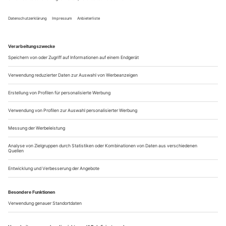
«Amerika»-Roman liest: eine Textraserei, in der sich das
achtköpfige Ensemble nicht nur den 16-jährigen
Protagonisten Karl Roßmann reihum zuwirft, auf kreiselnder
Drehbühne im Dauerlauf durch den Szenenparcours hechtet,
von verzerrt-verfremdeter Sprechhaltung zu verbogenen
Körpern switcht, getrieben von...
«Es braucht viel mehr behinderte Bosse»
Saioa Alvarez Ruiz ist Performerin und sie ist kleinwüchsig. Ein
Gespräch über neue, geile Realitäten, faule Kiffer und Urlaub mit sich
selbst
Saioa Alvarez Ruiz, 32, sitzt nach 2 Stunden, 40 Minuten Tanzen,
Strippen und Schwimmen in «Ophelia’s Got Talent» im Foyer der
Berliner Volksbühne und wirkt so energiegeladen, als wäre sie
gerade erst aufgestanden.
Wie geht es Ihnen, Frau Alvarez?
Anna Fastabend
Gut. Ich bin glücklich und wieder warm
Saioa Alvarez Ruiz