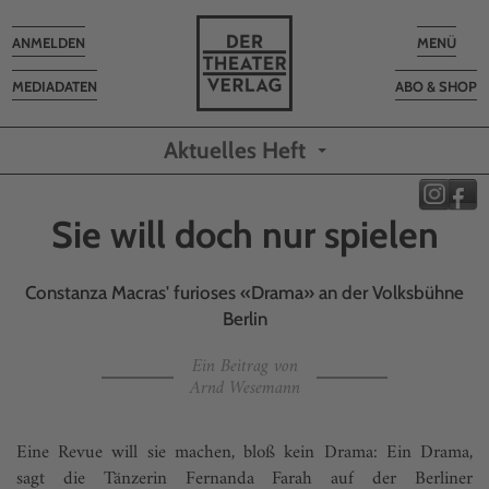
Toggle
Toggle
ANMELDEN
MENÜ
navigation
navigatio
MEDIADATEN
ABO & SHOP
Aktuelles Heft
Sie will doch nur spielen
Constanza Macras' furioses «Drama» an der Volksbühne
Berlin
Ein Beitrag von
Arnd Wesemann
Eine Revue will sie machen, bloß kein Drama: Ein Drama,
sagt die Tänzerin Fernanda Farah auf der Berliner