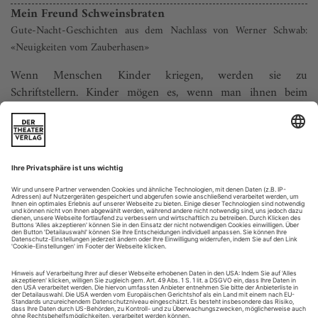
Mein Freund Schweinsbraten
Gute-Nacht-Geschichten aus dem Nachlass von Werner Schwab:
«Neuigkeiten vom Zauberhasen»
Wenn Menschen Kinder kriegen, werden sie zu
Schriftstellern. Kinder mögen es, wenn man ihnen beim
Zubettgehen eine Geschichte erzählt, oft verlangen sie sogar
danach. Bei den Geschichten, die sich Mütter und Väter im
Kinderzimmer so ausdenken, handelt es sich in der Regel um
Gebrauchsliteratur ohne besondere ästhetische Ansprüche
und mit klar definiertem Zweck:...
Klassiker unter sich
Kräftig durchgeschüttelte Um- und Neudeutungen in Berlin: Kafkas
«Amerika»-Roman im Gorki Theater, Büchners «Leonce und Lena»
im Deutschen Theater und Tschechows «Iwanow» im Berliner
Ensemble
Ziemlich sportlich, wie das Maxim Gorki Theater Kafkas