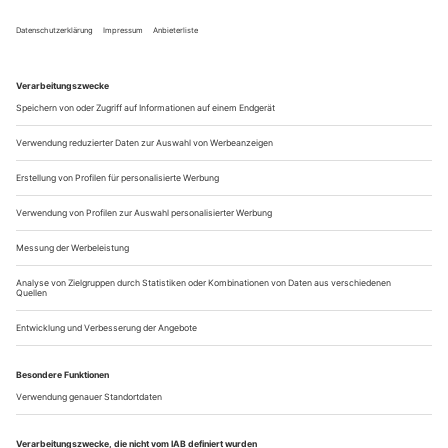
Michael Frayn «Der nackte Wahnsinn», Thalia Theater
«Nackte Tatsachen», das Stück im Stück, steht kurz vor der
Premiere, die Generalprobe zieht sich in die Nacht. In Katrin
Bracks klapprig wirkendem Sperrholzbühnenbild über zwei
Etagen hecheln die Schauspieler hinter ihren Figuren durch
eine zotige Schmierenkomödie. Schauspielerin Traute von
Dorffmanstrautt (Victoria Trauttmansdorff) kämpft lasziv
entnervt als...
Holz-Panzer und Fallobst-Schnaps
«Wunder der Prärie» in Mannheim ist seit bald zehn Jahren eines der
wenigen Festivals der Freien Szene in der südwestdeutschen Diaspora
Wunder der Prärie» – ein Festival, das diesen Namen wählt,
muss sich allein auf weiter Flur fühlen. Zu Recht: Nicht nur
in seinem Austragungsort Mannheim ist es das einzige
Festival der Freien Szene, im ganzen südwestdeutschen Raum
gibt es kaum Konkurrenz oder Mitstreiter. «Wunder der
Prärie» will in dieser Diaspora zwei Dinge bewirken, sagt