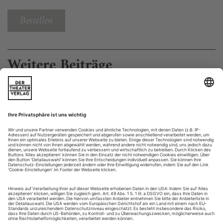
Bestellen
Weitere Beiträge
Frauentypenkunde
Ödön von Horváth «Don Juan kommt aus dem Krieg»
Kaum zu glauben, dass Ödön von Horváth so etwas
geschrieben haben soll: Sein Don Juan, der aus dem Ersten
Weltkrieg kommt, verkörpert die einzige historische
Konstante, nachdem Millionen tot sind, die alte Welt
zerbrochen, der Kaiser abgedankt, das Geld nichts mehr wert
ist. Nur die weiblichen Reflexe folgen noch der alten
Kompassnadel. Alle Damen der Schöpfung...
Die Komödie und ihr Preis