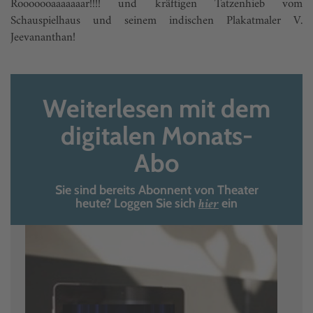
Rooooooaaaaaaar!!!! und kräftigen Tatzenhieb vom
Schauspielhaus und seinem indischen Plakatmaler V.
Jeevananthan!
Weiterlesen mit dem
digitalen Monats-
Abo
Sie sind bereits Abonnent von Theater
hier
heute? Loggen Sie sich
ein