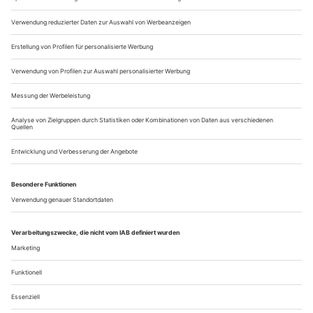
Jahrhundert errichtete Burg von Gyula steht in der flachen
Landschaft wie Roman Polanskis «Mac­beth»-Schloss und
beherbergt seit Jahrzehnten schon ein Theater. Das Städtchen
lockt mit seiner...
Wie? Wat? Vivat!
Büchner «Leonce und Lena», Petras nach Ibsen «Brand – Mein Gott
ist Sturm»
Schlafsacklarven säumen die Mönckeberg­straße zwischen
Hauptbahnhof und Thalia Theater. Verschanzt hinter
Plastiktüten und Bierflaschen liegen sie in den verschlossenen
Eingängen zu Zara und Vattenfall und erinnern die
Sonntagsspaziergänger daran, dass nicht jeder auf dieselbe
Weise in der Shoppingwelt ankommt. Kurz darauf im Theater:
alles voller Schlafsacklarven....
Über uns
Kontakt
Kritikerumfrage
Newsletter
Mediadaten
Datenschutz
Impressum
AGB