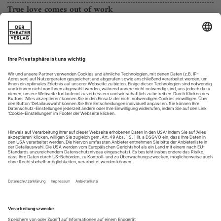
True love comes out of work
Das Nature Theatre of Oklahoma brachte zwei Uraufführungen mit
zum Kampnagel-Sommerfest in Hamburg
Sommer! In diesem Sommer auch in Hamburg», versprach
das Internationale Sommer­festival auf Kampnagel seinen
Besuchern. Womit man in jahreszeitlicher Hinsicht natürlich
wenig falsch machen konnte. Doch nachdem die Sonne das
Raumkunst gewordene Fabrikgelände – dekorativ hippes
Neonpink über ros­tender Industrierequisite, das verbleibende
Umgebungsgrün mit...
Klinische Visionen, offene Spielwelten
Das Shakespeare-Festival im ungarischen Gyula zeigt Árpád Schillings
«Hamlet» und «Maß für Maß» von Silviu Purcarete
In einer Kleinstadt an der ungarisch-rumänischen Grenze ein
zweiwöchiges, international besetztes Shakespeare-Festival?
Das braucht Wagemut. Die aus Ziegelsteinen im 15.