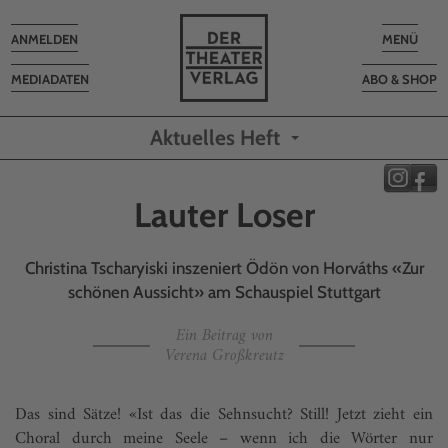
Toggle
Toggle
ANMELDEN
MENÜ
navigation
navigatio
MEDIADATEN
ABO & SHOP
Aktuelles Heft
Lauter Loser
Christina Tscharyiski inszeniert Ödön von Horváths «Zur
schönen Aussicht» am Schauspiel Stuttgart
Ein Beitrag von
Verena Großkreutz
Das sind Sätze! «Ist das die Sehnsucht? Still! Jetzt zieht ein
Choral durch meine Seele – wenn ich die Wörter nur