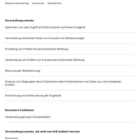
«Wahrheit!», knallt es zu Techno-Beats in den
Zuschauerraum zwischen all den Interviewfetzen, die hier in
einer Art Live-Videoclip auf dem schneckenförmigen
Bühnenpodest in die Kamera gehämmert werden. Die
großformatigen Köpfe auf dem Gazevorhang ballern erstmal
alle wach. Die kurzen prägnanten Sätze sind herausgepickt
aus 50 Interviews, die ein Team um Regisseurin...
Eine Wiener Spreewaldgurke
Fritzi Haberlandt ist das Epizentrum in Maren-Kea Freeses
Tragikomödie «Wilma will mehr»
Irgendwann reicht es. In vollen Klamotten springt Wilma vom
Steg, kopfüber in den See im Lausitzer Braunkohlenrevier.
Hier hat sie ihr ganzes Leben verbracht, zu DDR-Zeiten als
Elektrikerin und Maschinistin im 1992 abgewickelten
Kraftwerk Sonne gearbeitet. Die Erinnerung an diese Zeiten
und die «Brigade Völkerfreundschaft» hält sie mit ihren Ex-