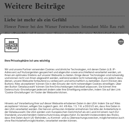
Weitere Beiträge
Liebe ist mehr als ein Gefühl
Flower Power bei den Wiener Festwochen: Intendant Milo Rau ruft
die «Republic of Love» aus, Signa vermitteln eine Nahtoderfahrung,
und Pia Hierzegger trifft sich in 24 Stunden mit 100 Männern
Mangelnden Einsatz kann man Milo Rau nicht vorwerfen.
Auch in seinem zweiten Jahr als Intendant der Wiener
Festwochen war der Schweizer Regisseur omnipräsent. Er
brachte zwei Inszenierungen und eine Leseaufführung zur
Premiere und war auch an einer Diskursreihe federführend
beteiligt. Damit nicht genug: Rau versteht es wie kein
Intendant vor ihm, die Festwochen...
Das Grollen der Kleinbürger
Luise Voigt, Eva Bormann u.a. «Wir sind das Volk. Weimarer
Lebensgeschichten» (UA) am Deutschen Nationaltheater Weimar