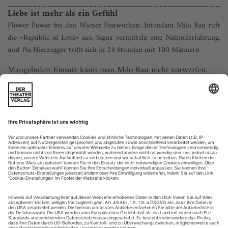
Liebe ist mehr als ein Gefühl
Flower Power bei den Wiener Festwochen: Intendant Milo Rau ruft
die «Republic of Love» aus, Signa vermitteln eine Nahtoderfahrung,
und Pia Hierzegger trifft sich in 24 Stunden mit 100 Männern
Mangelnden Einsatz kann man Milo Rau nicht vorwerfen.
Auch in seinem zweiten Jahr als Intendant der Wiener
Festwochen war der Schweizer Regisseur omnipräsent. Er
brachte zwei Inszenierungen und eine Leseaufführung zur
Premiere und war auch an einer Diskursreihe federführend
beteiligt. Damit nicht genug: Rau versteht es wie kein
Intendant vor ihm, die Festwochen...
Im Osten was Neues
Maik Priebes Adaption der DDR-Fernsehserie «Wege übers Land»,
Daniel Morgenroths Kollektivkunstwerk «Gatsby!» und Roland
Schimmelpfennigs Tolstoi-Bearbeitung «Krieg und Frieden» in der
Regie von Charly Hübner locken in Neustrelitz, Görlitz und