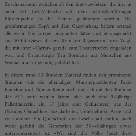
Zuschauerraum zwischen all den Interviewfetzen, die hier in
einer Art Live-Videoclip auf dem schneckenförmigen
Bühnenpodest in die Kamera gehämmert werden. Die
großformatigen Köpfe auf dem Gazevorhang ballern erstmal
alle wach. Die kurzen prägnanten Sätze sind herausgepickt
aus 50 Interviews, die ein Team um Regisseurin Luise Voigt,
die mit ihrer «Carrar» gerade zum Theatertreffen eingeladen
war, und Dramaturgin Eva Bormann mit Menschen aus
Weimar und Umgebung geführt hat.
In diesen rund 83 Stunden Material finden sich prominente
Stimmen wie die ehemaligen Ministerpräsidenten Bodo
Ramelow und Thomas Kemmerich, der sich mit den Stimmen
der AfD hatte wählen lassen, aber auch eine 94-jährige
Balletttänzerin, ein 17 Jahre alter Geflüchteter aus der
Ukraine, Obdachlose, Sozialarbeiter, Unternehmer, Ärzte und
viele andere. Ein Querschnitt der Gesellschaft mithin, auch
wenn gefühlt die Generation der 30–40jährigen etwas
unterrepräsentiert ist. «Wir sind das Volk» heißt diese