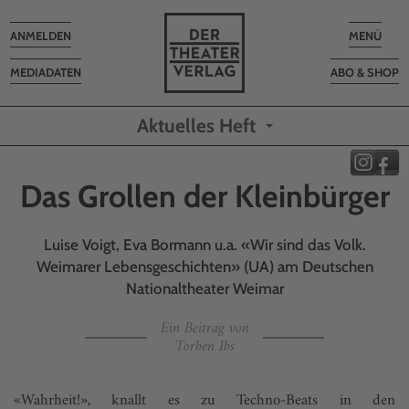
Toggle
Toggle
ANMELDEN
MENÜ
navigation
navigatio
MEDIADATEN
ABO & SHOP
Aktuelles Heft
Das Grollen der Kleinbürger
Luise Voigt, Eva Bormann u.a. «Wir sind das Volk.
Weimarer Lebensgeschichten» (UA) am Deutschen
Nationaltheater Weimar
Ein Beitrag von
Torben Ibs
«Wahrheit!», knallt es zu Techno-Beats in den