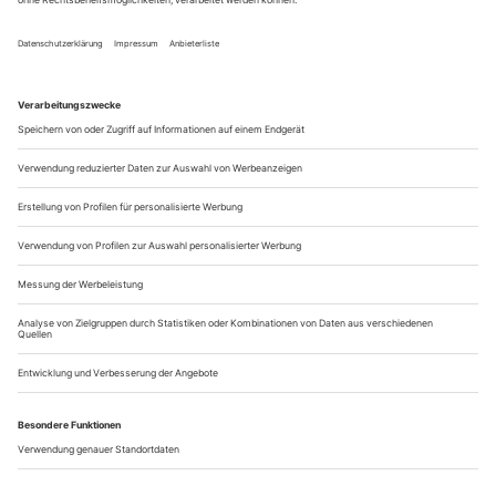
Magdeburg viel Publikum ins Theater
In der DDR gab’s kein 68 – diese Feststellung fehlt in keiner
Ost-West-Debatte. Während die westdeutsche
Studentenbewegung die vollständige Entnazifizierung der
Bundesrepublik forderte, neue Familien- und
Arbeitsstrukturen erprobte, wurden in der DDR zaghafte
Proteste gegen den Einmarsch sowjetischer Truppen in Prag
sofort unterdrückt. Und doch reflektierte auch...
​​​​​​​100 Jahre vorwärts?
Ein Festival im Frankfurter Stadtraum erinnert an die 1. Arbeiter-
Olympiade vor 100 Jahren und erzählt Emanzipationsgeschichten
Auf dem Paulsplatz ist eine Rennstrecke markiert. Umsäumt
von pinken Fahnen, nur einhundert Meter lang. Der
Moderator trägt einen blauen Arbeiterkittel samt
Schirmmütze, die Fahrräder haben mit den Rennmaschinen
der Tour de France wenig gemeinsam. Aber es geht ohnehin