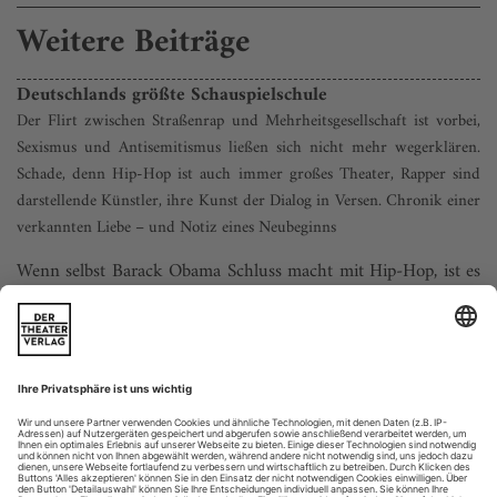
Weitere Beiträge
Deutschlands größte Schauspielschule
Der Flirt zwischen Straßenrap und Mehrheitsgesellschaft ist vorbei,
Sexismus und Antisemitismus ließen sich nicht mehr wegerklären.
Schade, denn Hip-Hop ist auch immer großes Theater, Rapper sind
darstellende Künstler, ihre Kunst der Dialog in Versen. Chronik einer
verkannten Liebe – und Notiz eines Neubeginns
Wenn selbst Barack Obama Schluss macht mit Hip-Hop, ist es
ernst. Zwei Wochen nach der Wahl im November dachte er in
einem Gespräch mit dem altehrwürdigen Magazin «The
Atlantic» über den Grund nach, warum Donald Trump mehr
Unterstützung von schwarzen Männern erhielt als vier Jahre
zuvor. «Rap music» handle primär von «bling, the women, the
money», und Protz, Frauen...
Rückkehr ausgeschlossen