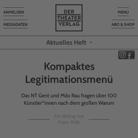
Toggle
Toggle
ANMELDEN
MENÜ
navigation
navigatio
MEDIADATEN
ABO & SHOP
Aktuelles Heft
Kompaktes
Legitimationsmenü
Das NT Gent und Milo Rau fragen über 100
Künstler*innen nach dem großen Warum
Ein Beitrag von
Franz Wille