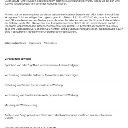
Hermann Sinsheimers Briefe und Theaterkritiken zum Abschluss der
Werkausgabe
Im Berliner Quintus Verlag erschien kürzlich der
abschließende Band einer dreibändigen, von Deborah Vietor-
Engländer herausgegebenen Sinsheimer-Werkausgabe, der in
Ergänzung zur Autobiografie, einem Shylock-Buch und dem
für den Jüdischen Kulturbund verfassten Theaterstück
«Benjamin wohin?» ausgewählte Briefe und Theaterkritiken
enthält.
Hermann Sinsheimer ist in...
«Können wir bitte mal aufhören und reden?»
Sivan Ben Yishais neues Stück «Wounds Are Forever» (der
Stückabdruck liegt diesem Heft bei) ist ein wilder Ritt durch die
Geschichte und zugleich ein Konzert verschiedener Stimmen. Ein
Gespräch über die politischen Implikationen ihres Schreibens
Eva Behrendt Die Protagonistin von «Wounds Are