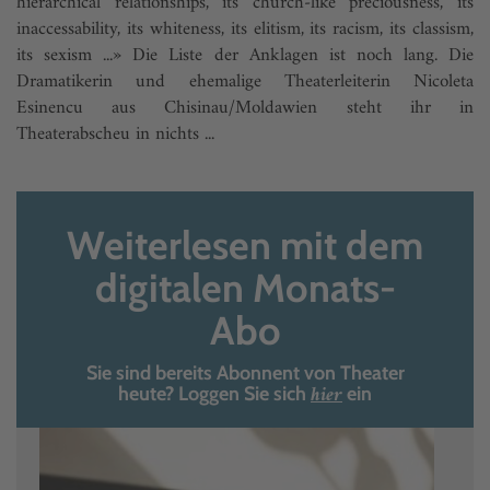
hierarchical relationships, its church-like preciousness, its
inaccessability, its whiteness, its elitism, its racism, its classism,
its sexism ...» Die Liste der Anklagen ist noch lang. Die
Dramatikerin und ehemalige Theaterleiterin Nicoleta
Esinencu aus Chisinau/Moldawien steht ihr in
Theaterabscheu in nichts ...
Weiterlesen mit dem
digitalen Monats-
Abo
Sie sind bereits Abonnent von Theater
hier
heute? Loggen Sie sich
ein