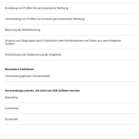
hatten schon geschlossen, und am...
Plastisches Denken
Mit einem Doppelprojekt aus «Faust» und «Antifaust» beendet Jo
Fabian seine nur drei Jahre dauernde Arbeit als Schauspieldirektor in
Cottbus
Am Ende ist es eine runde Sache. Buchstäblich. Wieder und
wieder zieht der wie Prometheus angekettete Faust mit langen
Hörnern auf dem Kopf sisyphosgleich im Kreis durch die
Metallarena mit zwei gigantischen Kreuzen – eins stehend,
eins liegend. Auf dem hohen Kreuz thront ein blütenweißer
Engel mit riesigen Flügeln, während auf dem anderen
Mephisto in weißer Maske...
Über uns
Kontakt
Kritikerumfrage
Newsletter
Mediadaten
Datenschutz
Impressum
AGB
Vertrag widerrufen
Cookie-Einstellungen
Abo kündigen