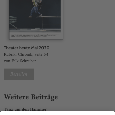
Theater heute Mai 2020
Rubrik: Chronik, Seite 54
von Falk Schreiber
Bestellen
Weitere Beiträge
Tanz um den Hammer