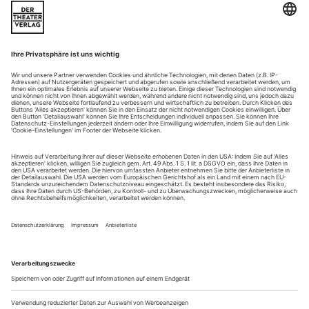
Die Münchner Theater im Corona-Lockdown – ein Rundgang durch
geschlossene Bühnen und verschobene Ereignisse
Eigentlich läuft das Theater gerade in Zeiten der Krise zur
Höchstform auf. Als Ort subversiver Gemeinschaft und
kollektiver Selbstvergewisserung, zum Mut fassen und Kraft
schöpfen und um mitten in einer unübersichtlichen
gesellschaftspolitischen Situation den Blick für besondere
Standpunkte zu öffnen und die Gedanken zu schärfen. All das
wäre auch jetzt besonders...
Zürich: Sozialstrategien der Leere
Leonie Böhm nach Büchner «Leonce und Leonce»
Zum letzten Mal Theater vor dem Lockdown, vielleicht sogar
die letzte Premiere der Spielzeit: Zwei Tage vor Christoph
Marthalers abgesagter Dieter-Roth-Uraufführung «Das
Weinen (Das Wähnen)» konnte Leonie Böhm,
Hausregisseurin am Schauspielhaus, ihren Büchner-Abend
noch her­ausbringen. Es grenzt an ein Wunder, viele Theater