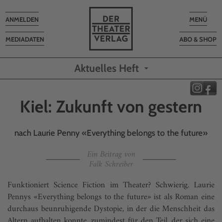
Toggle
Toggle
ANMELDEN
MENÜ
navigation
navigatio
MEDIADATEN
ABO & SHOP
Aktuelles Heft
Kiel: Zukunft von gestern
nach Laurie Penny «Everything belongs to the future»
Ein Beitrag von
Falk Schreiber
Funktioniert Science Fiction im Theater? Schwierig. Laurie
Pennys «Everything belongs to the future» ist als Roman eine
durchaus beunruhigende Dystopie, in der die Menschheit das
Altern aufhalten konnte, zumindest für den Teil, der sich eine