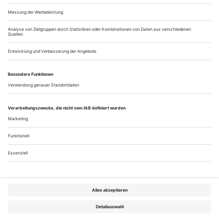
Akt der Verzweiflung
Pläne und Absurditäten der französischen Kulturpolitik
Die Comédie-Française ist das Theater Molières und noch
immer eine von Frankreichs wichtigsten Bühnen: das
«Théâtre français» oder kurz «le Français». Die Comédie-
Française kämpft aber auch nach wie vor gegen einen
verstaubten Ruf. Deklamationstheater,
Beamtenschauspieler, Schnarchkunst – Muriel Mayette,
seit zwei Jahren Intendantin, tut viel dagegen, sei es mit...
Über uns
Kontakt
Kritikerumfrage
Newsletter
Mediadaten
Datenschutz
Impressum
AGB
Vertrag widerrufen
Cookie-Einstellungen
Abo kündigen