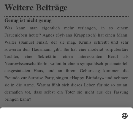
Weitere Beiträge
Genug ist nicht genug
Was kann man eigentlich mehr verlangen, in so einem
Frauenleben heute? Agnes (Sylvana Krappatsch) hat einen Mann,
Walter (Samuel Finzi), der sie mag, Krimis schreibt und sehr
souverän den Hausmann gibt. Sie hat eine moderat vorpubertäre
Tochter, eine Sekretärin, einen interessanten Beruf als
Neurowissenschaftlerin, wohnt in einem sympathisch postmateriell
ausgestatteten Haus, und an ihrem Geburtstag kommen die
Freunde zur Surprise Party, singen «Happy Birthday» und nehmen
sie in die Arme. Warum fühlt sich dieses Leben für sie so tot an,
dermaßen tot, dass selbst ein Toter sie nicht aus der Fassung
bringen kann?
Gleich in der ersten Einstellung von Lola Randls Debütfilm
«Die Besucherin» überfährt Agnes einen Mann, der ihr
offenbar von seinem Balkon direkt vors Auto gesprungen
ist. Die Sachlichkeit, mit dem sie dem durchaus