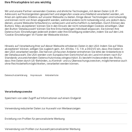
mitfühlenden Polizisten Rede und Antwort steht, ist
beängstigend.
Agnes ist fremd, eine Besucherin in ihrem eigenen Leben,
eingesperrt in Routine wie...
Stein des Anstoßes
Marius von Mayenburgs «Der Stein» an der Berliner Schaubühne,
inszeniert von Ingo Berk
Schon lange fällt auf, dass in der aktuellen
Stückeproduktion geschichtliche Zusammenhänge zumeist
ausgeblendet werden und der Problemfall «Familie» in der
Regel als kurzatmiges Close-up inklusive einer
obligatorischen Prise Inzest verhandelt wird.
Marius von Mayenburg dagegen kümmert sich um eine die
Generationen übergreifende und das Leben einer Familie...