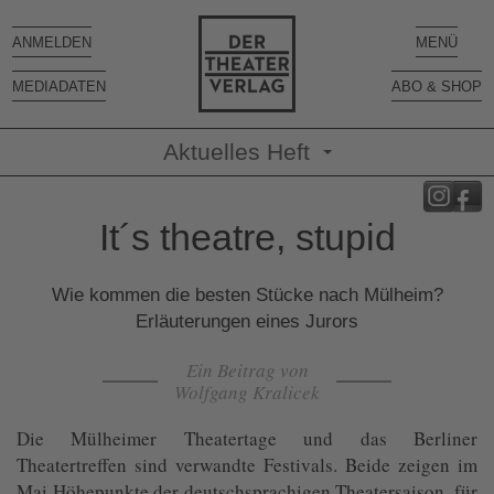
Toggle
Toggle
ANMELDEN
MENÜ
navigation
navigatio
MEDIADATEN
ABO & SHOP
Aktuelles Heft
It´s theatre, stupid
Wie kommen die besten Stücke nach Mülheim?
Erläuterungen eines Jurors
Ein Beitrag von
Wolfgang Kralicek
Die Mülheimer Theatertage und das Berliner
Theatertreffen sind verwandte Festivals. Beide zeigen im
Mai Höhepunkte der deutschsprachigen Theatersaison, für