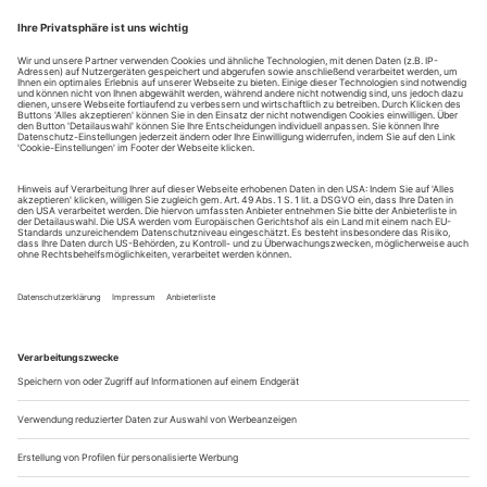
© Verlag der Autoren, Frankfurt am Main 2016
Personen
Industriemagnatin in fortgeschrittenem Alter,
Elisabeth Lear
Erbin und alleinige Besitzerin des ehemaligen Baukonzerns
Lear A, jetzt: des internationalen Mischkonzerns Lear Inc.
seit Jahrzehnten Lears rechte Hand bei allen
Robert Kent
Geschäften
Lears ältester Sohn
Gregory
zweitältester Sohn
Hendrik
jüngster Sohn
Cornal
Gregorys Frau
Connie
Hendriks...
Alma
Suchlauf
TV-Programmhinweise für Oktober