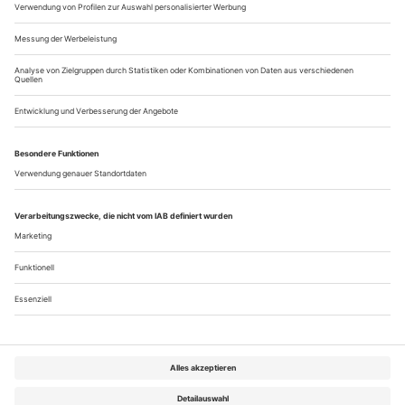
2./sonntag
22.00, 3sat: Whisky mit Wodka
Spielfilm (Deutschland 2009) von
Andreas Dresen, mit Henry Hübchen, Corinna Harfouch, Fritz
Marquardt, Markus Hering, Sylvester Groth u.a.
8./samstag
20.10, das Erste: Brandmal
Spielfilm (Deutschland 2015) von
Nicolai Rohde, mit Peter Lohmeyer, Lisa Maria Potthoff,
Marie-Lou Sellem, Hannes Wegener, Jürgen Schornagel,
Charlotte...
Über uns
Kontakt
Kritikerumfrage
Newsletter
Mediadaten
Datenschutz
Impressum
AGB
Vertrag widerrufen
Cookie-Einstellungen
Abo kündigen