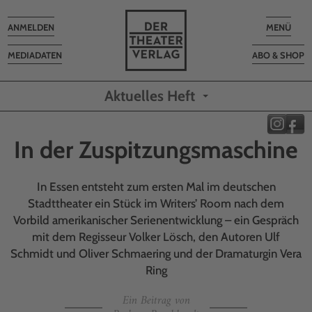
Toggle
Toggle
ANMELDEN
MENÜ
navigation
navigatio
MEDIADATEN
ABO & SHOP
Aktuelles Heft
In der Zuspitzungsmaschine
In Essen entsteht zum ersten Mal im deutschen
Stadttheater ein Stück im Writers’ Room nach dem
Vorbild amerikanischer Serien­entwicklung – ein Gespräch
mit dem Regisseur Volker Lösch, den Autoren Ulf
Schmidt und Oliver Schmaering und der Dramaturgin Vera
Ring
Ein Beitrag von