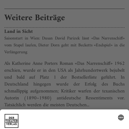
Weitere Beiträge
Land in Sicht
Saisonstart in Wien: Dusan David Parizek lässt «Das Narrenschiff»
vom Stapel laufen, Dieter Dorn geht mit Becketts «Endspiel» in die
Verlängerung
Als Katherine Anne Porters Roman «Das Narrenschiff» 1962
erschien, wurde er in den USA als Jahrhundertwerk bejubelt
und bald auf Platz 1 der Bestsellerliste geführt. In
Deutschland hingegen wurde der Erfolg des Buchs
schmallippig aufgenommen; Kritiker warfen der texanischen
Autorin (1890–1980) antideutsche Ressentiments vor.
Tatsächlich werden die meisten Deutschen...
Königin Lear
Aus dem Niederländischen von Rainer Kersten